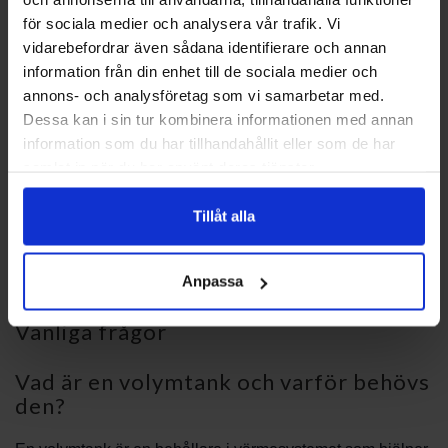
med en behörig tekniker. PBS Svensk Värmekälla AB kan
för sociala medier och analysera vår trafik. Vi
ge rekommendationer om serviceintervaller och vidare steg
vidarebefordrar även sådana identifierare och annan
vid problem.
information från din enhet till de sociala medier och
annons- och analysföretag som vi samarbetar med.
Kontakta oss
Dessa kan i sin tur kombinera informationen med annan
information som du har tillhandahållit eller som de har
Kontakta PBS Svensk Värmekälla AB för rådgivning och
samlat in när du har använt deras tjänster.
hjälp att välja rätt lösning. Vi kan tillsammans gå igenom
dina behov, bedöma kompatibilitet och föreslå lämpliga
Tillåt alla
reservdelar ur produktgruppen CTC VT Volymtankar. Vår
kundtjänst svarar på frågor om beställning, leverans och
teknisk support.
Anpassa
Vanliga frågor
Vad är en volymtank och varför behövs
den?