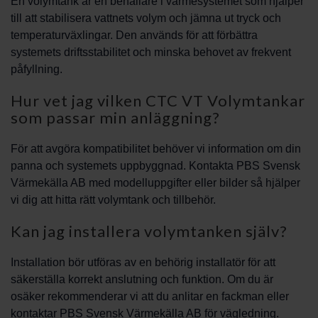
En volymtank är en behållare i värmesystemet som hjälper
till att stabilisera vattnets volym och jämna ut tryck och
temperaturväxlingar. Den används för att förbättra
systemets driftsstabilitet och minska behovet av frekvent
påfyllning.
Hur vet jag vilken CTC VT Volymtankar
som passar min anläggning?
För att avgöra kompatibilitet behöver vi information om din
panna och systemets uppbyggnad. Kontakta PBS Svensk
Värmekälla AB med modelluppgifter eller bilder så hjälper
vi dig att hitta rätt volymtank och tillbehör.
Kan jag installera volymtanken själv?
Installation bör utföras av en behörig installatör för att
säkerställa korrekt anslutning och funktion. Om du är
osäker rekommenderar vi att du anlitar en fackman eller
kontaktar PBS Svensk Värmekälla AB för vägledning.