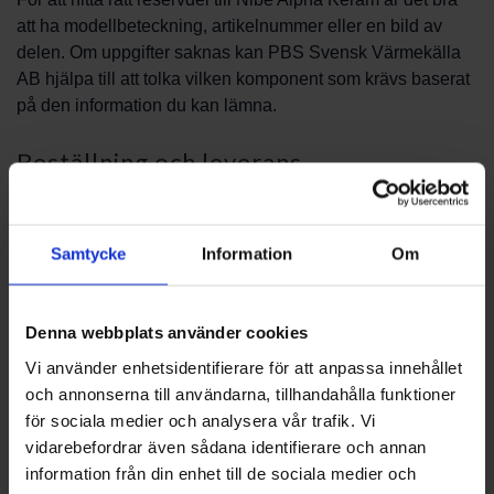
att ha modellbeteckning, artikelnummer eller en bild av
delen. Om uppgifter saknas kan PBS Svensk Värmekälla
AB hjälpa till att tolka vilken komponent som krävs baserat
på den information du kan lämna.
Beställning och leverans
När du vet vilken reservdel som behövs kan du kontakta
oss för vidare instruktioner om beställning. Vi hjälper till
Samtycke
Information
Om
med praktiska detaljer kring beställningen och svarar på
frågor om hantering och vidare steg för att få rätt del till ditt
system.
Denna webbplats använder cookies
Vi använder enhetsidentifierare för att anpassa innehållet
Service och installation
och annonserna till användarna, tillhandahålla funktioner
för sociala medier och analysera vår trafik. Vi
Vissa reservdelar bör monteras av fackkunnig personal.
vidarebefordrar även sådana identifierare och annan
PBS Svensk Värmekälla AB kan ge råd om när det är
information från din enhet till de sociala medier och
lämpligt att ta hjälp av en installatör och vilka uppgifter