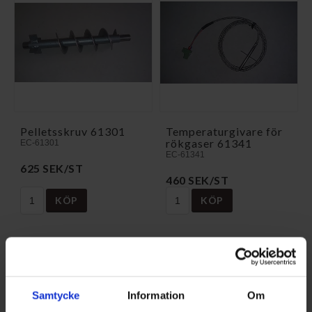
Pelletsskruv 61301
Temperaturgivare för
rökgaser 61341
EC-61301
EC-61341
625 SEK/ST
460 SEK/ST
KÖP
KÖP
Utbud och kompatibilitet
Vi samlar information om Ecoforest reservdelar för olika
Samtycke
Information
Om
pelletskaminsmodeller så att du lättare ska kunna hitta rätt