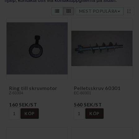
hjälp, kontakta oss via kontaktuppgifterna på sidan.
MEST POPULÄRA
Ring till skruvmotor
Pelletsskruv 60301
Z-60304
EC-60301
160 SEK/ST
560 SEK/ST
KÖP
KÖP