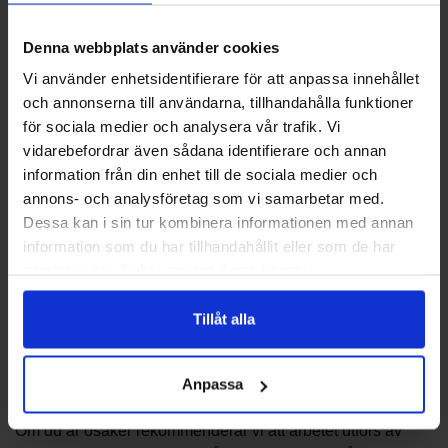
komponent. Titta efter modellbeteckning och artikelnummer
på din produkt när du söker delar. Om du inte hittar
Denna webbplats använder cookies
uppgifterna eller är osäker på kompatibilitet hjälper vi dig
Vi använder enhetsidentifierare för att anpassa innehållet
att identifiera rätt del utifrån beskrivning och serienummer.
och annonserna till användarna, tillhandahålla funktioner
för sociala medier och analysera vår trafik. Vi
Beställning och leverans
vidarebefordrar även sådana identifierare och annan
information från din enhet till de sociala medier och
Beställning sker via vår webbplats eller genom att kontakta
annons- och analysföretag som vi samarbetar med.
vår kundtjänst. Vi kan vägleda dig genom urvalet och
Dessa kan i sin tur kombinera informationen med annan
bekräfta artikelnummer innan du lägger en beställning.
information som du har tillhandahållit eller som de har
Observera att tillgänglighet kan variera mellan produkter
samlat in när du har använt deras tjänster.
och lagerställen; kontakta oss gärna för aktuell information
om lagersaldo och leveransalternativ.
Tillåt alla
Montering och support
Anpassa
Vissa reservdelar kan kräva fackmannamässig montering.
Om du är osäker rekommenderar vi att arbetet utförs av