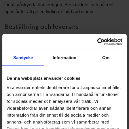
för att påskynda hanteringen. Beskriv felet och när det
uppstår för att ge en tydligare bild av behovet.
Beställning och leverans
När du är redo att beställa, ange så mycket information
som möjligt i din förfrågan. Vi behandlar beställningar
enligt våra vanliga rutiner och kan hjälpa till med att
Samtycke
Information
Om
kontrollera artikelns tillgänglighet. För leveransalternativ
och frakttider ber vi dig kontakta vår kundtjänst så får du
aktuell information vid tillfället.
Denna webbplats använder cookies
Vi använder enhetsidentifierare för att anpassa innehållet
Support och rådgivning
och annonserna till användarna, tillhandahålla funktioner
för sociala medier och analysera vår trafik. Vi
Om du behöver hjälp att avgöra vilken del som passar din
vidarebefordrar även sådana identifierare och annan
enhet eller vill ha rekommendationer inför ett
information från din enhet till de sociala medier och
serviceärende, finns vår kunniga personal tillgänglig. Vi
annons- och analysföretag som vi samarbetar med.
kan vägleda dig genom identifiering, beställningsprocess
Dessa kan i sin tur kombinera informationen med annan