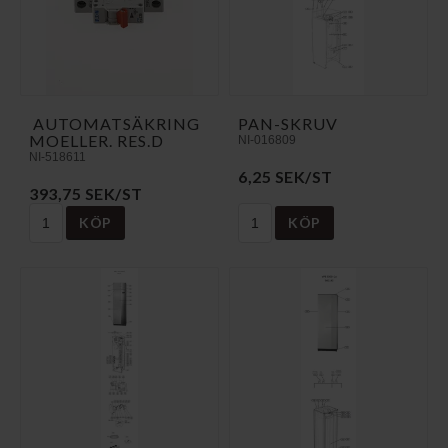
AUTOMATSÄKRING
PAN-SKRUV
MOELLER. RES.D
NI-016809
NI-518611
6,25 SEK/ST
393,75 SEK/ST
KÖP
KÖP