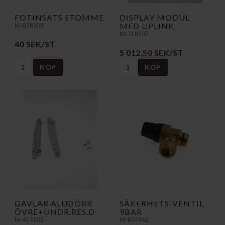
FOTINSATS STOMME
DISPLAY MODUL
MED UPLINK
NI-036305
NI-718337
40 SEK/ST
5 012,50 SEK/ST
KÖP
KÖP
GAVLAR ALUDÖRR
SÄKERHETS-VENTIL
ÖVRE+UNDR.RES.D
9BAR
NI-407205
NI-624942