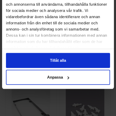
och annonserna till användarna, tillhandahålla funktioner
för sociala medier och analysera vår trafik. Vi
vidarebefordrar även sådana identifierare och annan
information från din enhet till de sociala medier och
annons- och analysföretag som vi samarbetar med.
Dessa kan i sin tur kombinera informationen med annan
information som du har tillhandahållit eller som de har
samlat in när du har använt deras tjänster.
INGÅNGSKORT
LÅGTRYCKS-
RES.D. F370
PRESSOSTAT 1,5 BAR
NI-518848
NI-518298
Tillåt alla
2 306,25 SEK/ST
225 SEK/ST
KÖP
KÖP
Anpassa