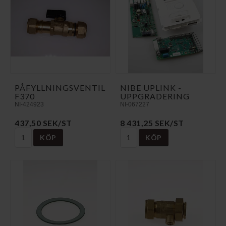
PÅFYLLNINGSVENTIL
NIBE UPLINK -
F370
UPPGRADERING
NI-424923
NI-067227
437,50 SEK/ST
8 431,25 SEK/ST
KÖP
KÖP