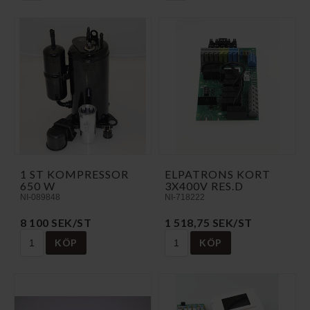
1 ST KOMPRESSOR
ELPATRONS KORT
650 W
3X400V RES.D
NI-089848
NI-718222
8 100 SEK/ST
1 518,75 SEK/ST
KÖP
KÖP