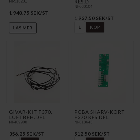
RES.D
NI-518231
NI-060104
1 948,75 SEK/ST
1 937,50 SEK/ST
KÖP
LÄS MER
GIVAR-KIT F370,
PCBA SKARV-KORT
LUFTBEH.DEL
F370 RES DEL
NI-409908
NI-818643
356,25 SEK/ST
512,50 SEK/ST