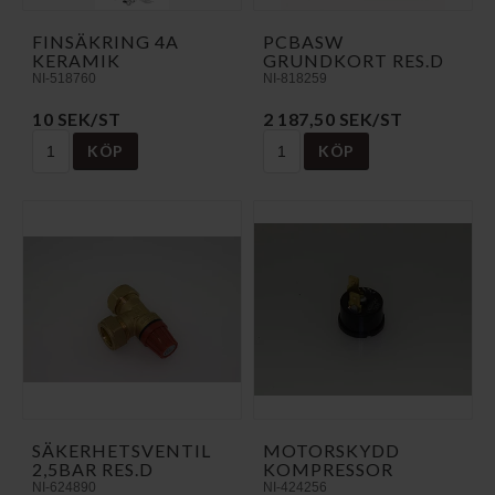
FINSÄKRING 4A
PCBASW
KERAMIK
GRUNDKORT RES.D
NI-518760
NI-818259
10 SEK/ST
2 187,50 SEK/ST
KÖP
KÖP
SÄKERHETSVENTIL
MOTORSKYDD
2,5BAR RES.D
KOMPRESSOR
NI-624890
NI-424256