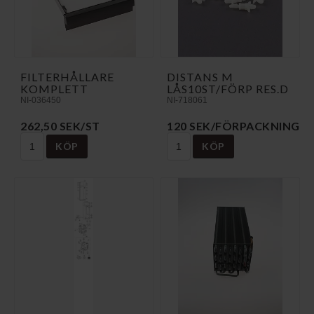
FILTERHÅLLARE
DISTANS M
KOMPLETT
LÅS10ST/FÖRP RES.D
NI-036450
NI-718061
262,50 SEK/ST
120 SEK/FÖRPACKNING
KÖP
KÖP