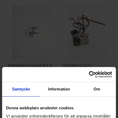
EXPANSIONSVENTIL
TERMOSTAT/
F-360 RES.D
TEMP.BEGRÄNSARE
63°
NI-425889
NI-518784
1 537,50 SEK/ST
687,50 SEK/ST
Samtycke
Information
Om
KÖP
KÖP
Denna webbplats använder cookies
Vi använder enhetsidentifierare för att anpassa innehållet