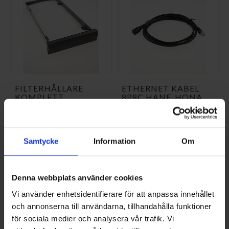
FILTERHÅLLARE
ETHERNET KABEL
KOMPLETT
8P8C HANE-HONA
NI-036450
NI-409372
262,50 SEK/ST
143,75 SEK/ST
A
A
KÖP
KÖP
A
A
Samtycke
Information
Om
↑
↑
G
G
Denna webbplats använder cookies
Vi använder enhetsidentifierare för att anpassa innehållet
och annonserna till användarna, tillhandahålla funktioner
för sociala medier och analysera vår trafik. Vi