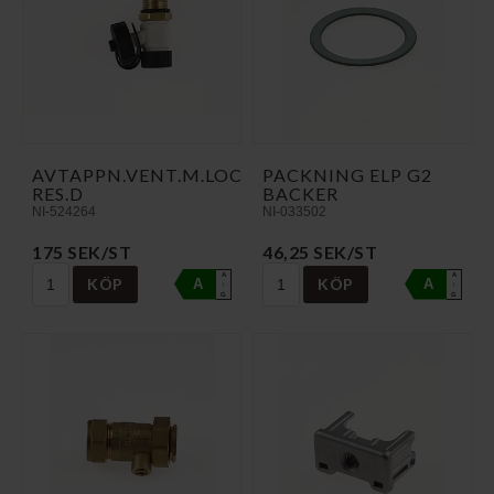
AVTAPPN.VENT.M.LOCK
PACKNING ELP G2
RES.D
BACKER
NI-524264
NI-033502
175 SEK/ST
46,25 SEK/ST
A
A
KÖP
KÖP
A
A
↑
↑
G
G