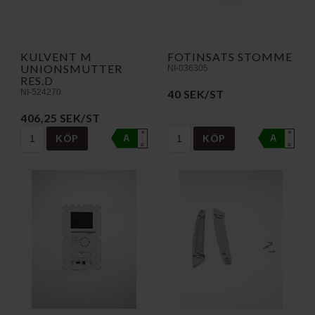
KULVENT M
FOTINSATS STOMME
UNIONSMUTTER
NI-036305
RES.D
NI-524270
40 SEK/ST
406,25 SEK/ST
A
A
KÖP
KÖP
A
A
↑
↑
G
G