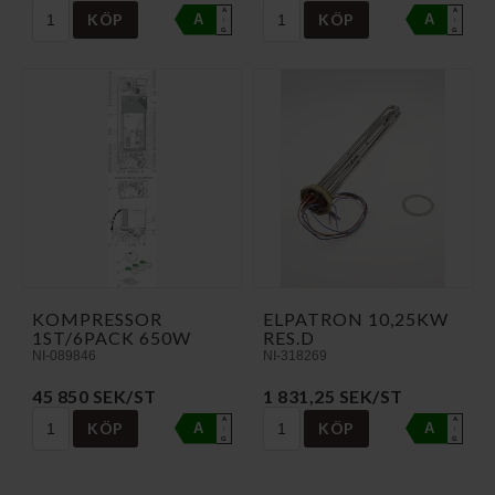
A
A
KÖP
KÖP
A
A
↑
↑
G
G
KOMPRESSOR
ELPATRON 10,25KW
1ST/6PACK 650W
RES.D
NI-089846
NI-318269
45 850 SEK/ST
1 831,25 SEK/ST
A
A
KÖP
KÖP
A
A
↑
↑
G
G