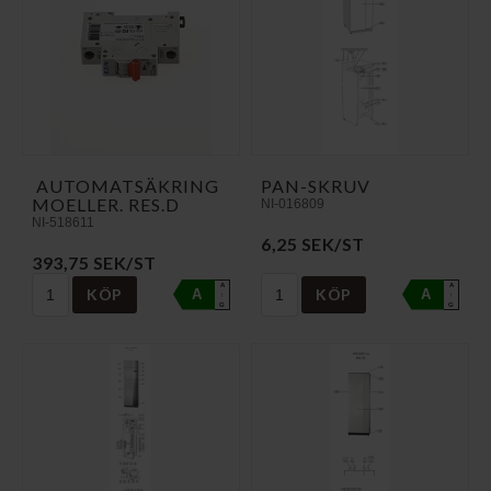
AUTOMATSÄKRING
PAN-SKRUV
MOELLER. RES.D
NI-016809
NI-518611
6,25 SEK/ST
393,75 SEK/ST
A
A
KÖP
KÖP
A
A
↑
↑
G
G