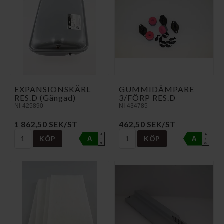
EXPANSIONSKÄRL
GUMMIDÄMPARE
RES.D (Gängad)
3/FÖRP RES.D
NI-425890
NI-434785
1 862,50 SEK/ST
462,50 SEK/ST
A
A
KÖP
KÖP
A
A
↑
↑
G
G