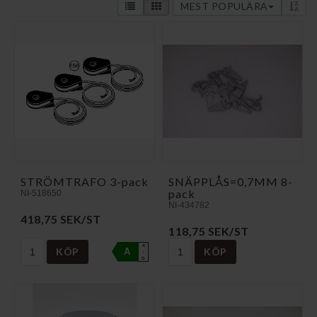
MEST POPULÄRA
STRÖMTRAFO 3-pack
SNÄPPLÅS=0,7MM 8-
pack
NI-518650
NI-434782
418,75 SEK/ST
118,75 SEK/ST
A
KÖP
KÖP
A
↑
G