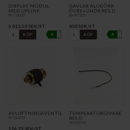
DISPLAY MODUL
GAVLAR ALUDÖRR
MED UPLINK
ÖVRE+UNDR.RES.D
NI-718337
NI-407205
5 012,50 SEK/ST
450 SEK/ST
A
A
KÖP
KÖP
A
A
↑
↑
G
G
AVLUFTNINGSVENTIL
TEMPERATURGIVARE
RES.D
NI-224374
NI-518725
126,25 SEK/ST