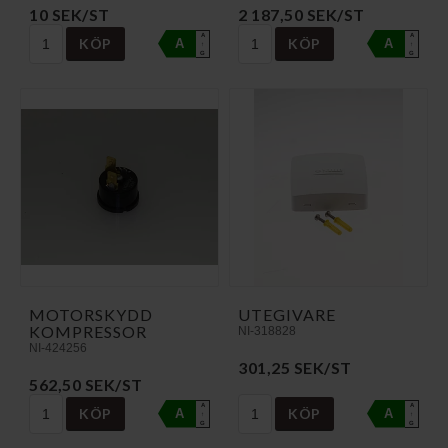
10 SEK/ST
2 187,50 SEK/ST
A
A
KÖP
KÖP
A
A
↑
↑
G
G
MOTORSKYDD
UTEGIVARE
KOMPRESSOR
NI-318828
NI-424256
301,25 SEK/ST
562,50 SEK/ST
A
A
KÖP
KÖP
A
A
↑
↑
G
G