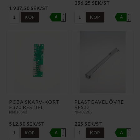
356,25 SEK/ST
1 937,50 SEK/ST
A
A
KÖP
KÖP
A
A
↑
↑
G
G
PCBA SKARV-KORT
PLASTGAVEL ÖVRE
F370 RES DEL
RES.D
NI-818643
NI-407202
512,50 SEK/ST
225 SEK/ST
A
A
KÖP
KÖP
A
A
↑
↑
G
G