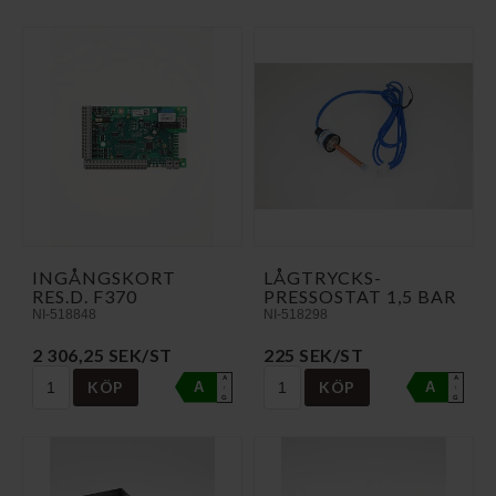
INGÅNGSKORT
LÅGTRYCKS-
RES.D. F370
PRESSOSTAT 1,5 BAR
NI-518848
NI-518298
2 306,25 SEK/ST
225 SEK/ST
A
A
KÖP
KÖP
A
A
↑
↑
G
G