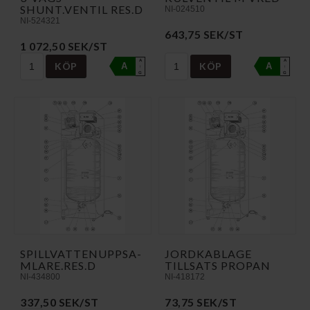
SHUNT.VENTIL RES.D
NI-024510
NI-524321
643,75 SEK/ST
1 072,50 SEK/ST
A
A
KÖP
KÖP
A
A
↑
↑
G
G
S­P­I­L­L­V­A­T­T­E­N­U­P­P­S­A­
JORDKABLAGE
M­L­A­R­E­.­R­E­S­.­D
TILLSATS PROPAN
NI-434800
NI-418172
337,50 SEK/ST
73,75 SEK/ST