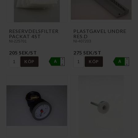
RESERVDELSFILTER
PLASTGAVEL UNDRE
PACKAT 4ST
RES.D
NI-225701
NI-407203
205 SEK/ST
275 SEK/ST
A
A
KÖP
KÖP
A
A
↑
↑
G
G