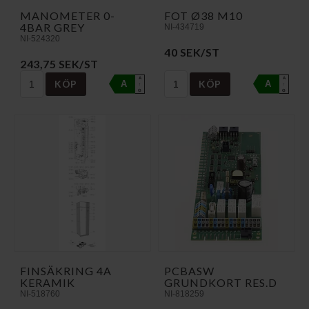
MANOMETER 0-
FOT Ø38 M10
4BAR GREY
NI-434719
NI-524320
40 SEK/ST
243,75 SEK/ST
A
A
KÖP
KÖP
A
A
↑
↑
G
G
FINSÄKRING 4A
PCBASW
KERAMIK
GRUNDKORT RES.D
NI-518760
NI-818259