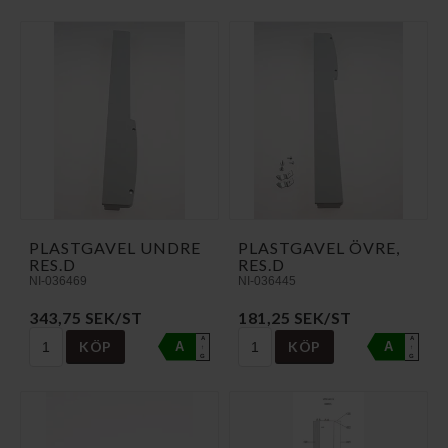
PLASTGAVEL UNDRE
PLASTGAVEL ÖVRE,
RES.D
RES.D
NI-036469
NI-036445
343,75 SEK/ST
181,25 SEK/ST
A
A
KÖP
KÖP
A
A
↑
↑
G
G