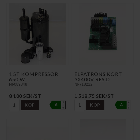
1 ST KOMPRESSOR
ELPATRONS KORT
650 W
3X400V RES.D
NI-089848
NI-718222
8 100 SEK/ST
1 518,75 SEK/ST
A
A
KÖP
KÖP
A
A
↑
↑
G
G