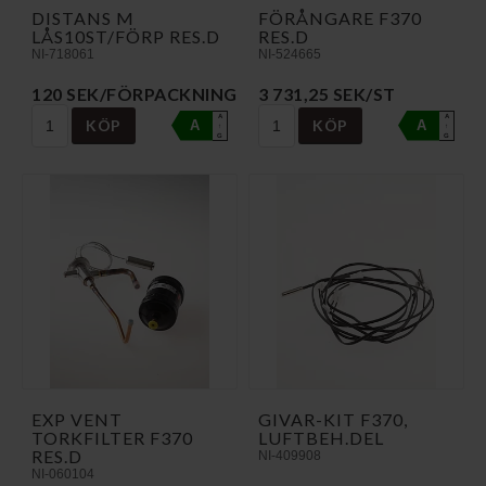
DISTANS M
FÖRÅNGARE F370
LÅS10ST/FÖRP RES.D
RES.D
NI-718061
NI-524665
120 SEK/FÖRPACKNING
3 731,25 SEK/ST
A
A
KÖP
KÖP
A
A
↑
↑
G
G
EXP VENT
GIVAR-KIT F370,
TORKFILTER F370
LUFTBEH.DEL
RES.D
NI-409908
NI-060104