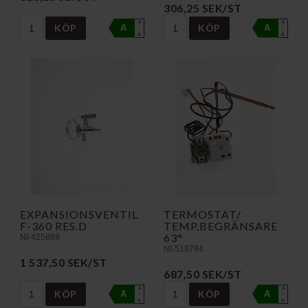
306,25 SEK/ST
A
A
KÖP
KÖP
A
A
↑
↑
G
G
EXPANSIONSVENTIL
TERMOSTAT/
F-360 RES.D
TEMP.BEGRÄNSARE
63°
NI-425889
NI-518784
1 537,50 SEK/ST
687,50 SEK/ST
A
A
KÖP
KÖP
A
A
↑
↑
G
G