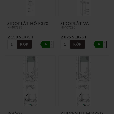
SIDOPLÅT HÖ F370
SIDOPLÅT VÄ
NI-407295
NI-407296
2 150 SEK/ST
2 075 SEK/ST
A
A
KÖP
KÖP
A
A
↑
↑
G
G
3-VÄGS
KULVENTIL M VRED