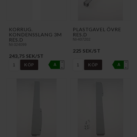
KORRUG.
PLASTGAVEL ÖVRE
KONDENSSLANG 3M
RES.D
RES.D
NI-407202
NI-324099
225 SEK/ST
243,75 SEK/ST
A
A
KÖP
KÖP
A
A
↑
↑
G
G