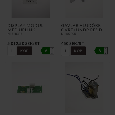
DISPLAY MODUL
GAVLAR ALUDÖRR
MED UPLINK
ÖVRE+UNDR.RES.D
NI-718337
NI-407205
5 012,50 SEK/ST
450 SEK/ST
A
A
KÖP
KÖP
A
A
↑
↑
G
G