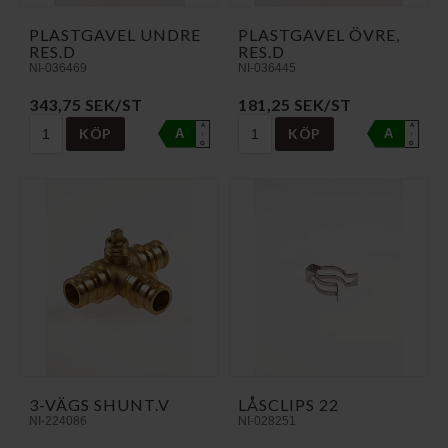
PLASTGAVEL UNDRE
PLASTGAVEL ÖVRE,
RES.D
RES.D
NI-036469
NI-036445
343,75 SEK/ST
181,25 SEK/ST
A
A
KÖP
KÖP
A
A
↑
↑
G
G
3-VÄGS SHUNT.V
LÅSCLIPS 22
NI-224086
NI-028251