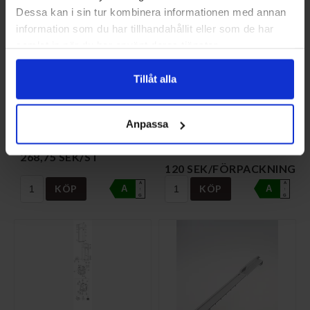
Dessa kan i sin tur kombinera informationen med annan
information som du har tillhandahållit eller som de har
samlat in när du har använt deras tjänster.
Tillåt alla
PÅFYLLNINGSVENTIL
DISTANS M
Anpassa
LÅS10ST/FÖRP RES.D
NI-224397
NI-718061
268,75 SEK/ST
120 SEK/FÖRPACKNING
A
A
KÖP
KÖP
A
A
↑
↑
G
G