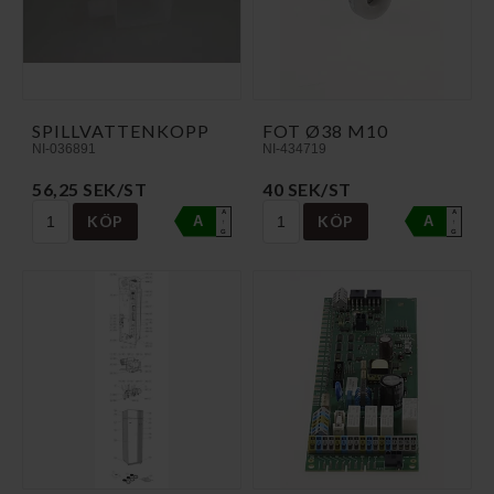
SPILLVATTENKOPP
FOT Ø38 M10
NI-036891
NI-434719
56,25 SEK/ST
40 SEK/ST
A
A
KÖP
KÖP
A
A
↑
↑
G
G