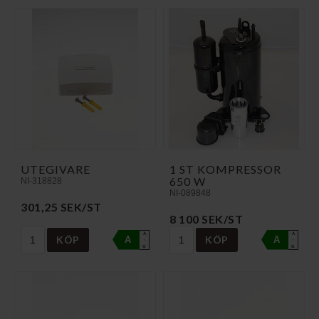
UTEGIVARE
1 ST KOMPRESSOR
650 W
NI-318828
NI-089848
301,25 SEK/ST
8 100 SEK/ST
A
A
KÖP
KÖP
A
A
↑
↑
G
G