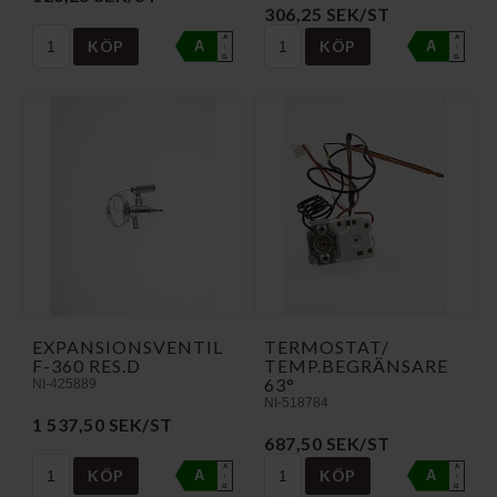
306,25 SEK/ST
A
A
KÖP
KÖP
A
A
↑
↑
G
G
EXPANSIONSVENTIL
TERMOSTAT/
F-360 RES.D
TEMP.BEGRÄNSARE
63°
NI-425889
NI-518784
1 537,50 SEK/ST
687,50 SEK/ST
A
A
KÖP
KÖP
A
A
↑
↑
G
G