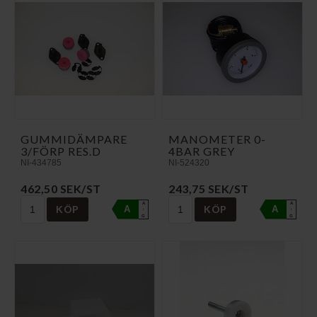
GUMMIDÄMPARE
MANOMETER 0-
3/FÖRP RES.D
4BAR GREY
NI-434785
NI-524320
462,50 SEK/ST
243,75 SEK/ST
A
A
KÖP
KÖP
A
A
↑
↑
G
G