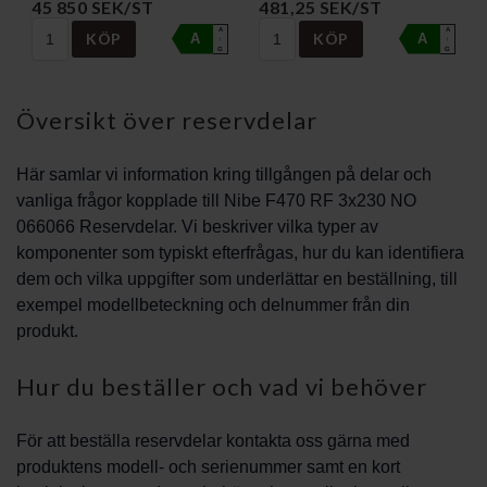
45 850 SEK/ST
481,25 SEK/ST
A
A
KÖP
KÖP
A
A
↑
↑
G
G
Översikt över reservdelar
Här samlar vi information kring tillgången på delar och
vanliga frågor kopplade till Nibe F470 RF 3x230 NO
066066 Reservdelar. Vi beskriver vilka typer av
komponenter som typiskt efterfrågas, hur du kan identifiera
dem och vilka uppgifter som underlättar en beställning, till
exempel modellbeteckning och delnummer från din
produkt.
Hur du beställer och vad vi behöver
För att beställa reservdelar kontakta oss gärna med
produktens modell- och serienummer samt en kort