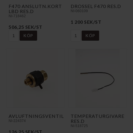
F470 ANSLUTN.KORT
DROSSEL F470 RES.D
LBD RES.D
NI-060109
NI-718462
1 200 SEK/ST
506,25 SEK/ST
KÖP
KÖP
AVLUFTNINGSVENTIL
TEMPERATURGIVARE
RES.D
NI-224374
NI-518725
126,25 SEK/ST