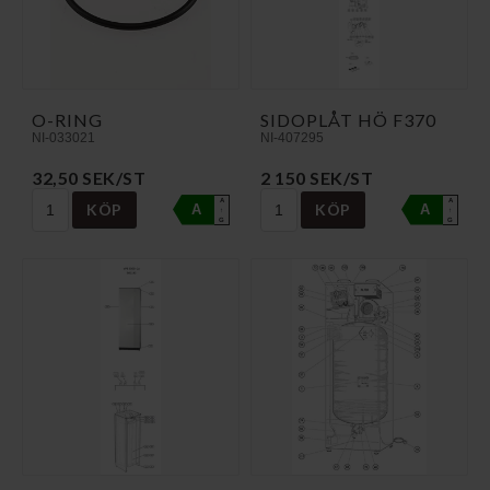
O-RING
SIDOPLÅT HÖ F370
NI-033021
NI-407295
32,50 SEK/ST
2 150 SEK/ST
A
A
KÖP
KÖP
A
A
↑
↑
G
G