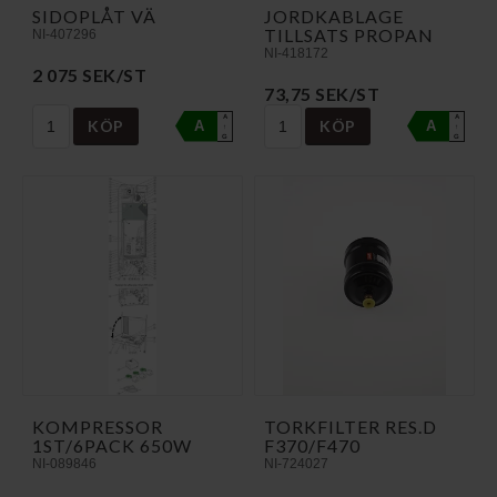
SIDOPLÅT VÄ
JORDKABLAGE
TILLSATS PROPAN
NI-407296
NI-418172
2 075 SEK/ST
73,75 SEK/ST
A
A
KÖP
KÖP
A
A
↑
↑
G
G
KOMPRESSOR
TORKFILTER RES.D
1ST/6PACK 650W
F370/F470
NI-089846
NI-724027