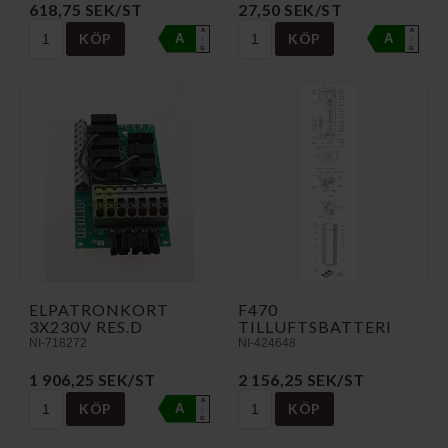
618,75 SEK/ST
27,50 SEK/ST
A
A
KÖP
KÖP
A
A
↑
↑
G
G
ELPATRONKORT
F470
3X230V RES.D
TILLUFTSBATTERI
NI-718272
NI-424648
1 906,25 SEK/ST
2 156,25 SEK/ST
A
KÖP
KÖP
A
↑
G