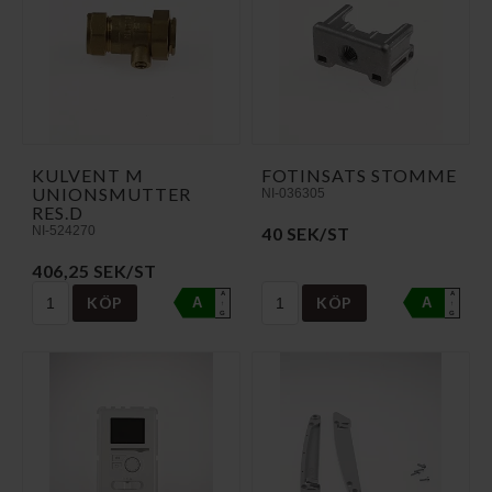
KULVENT M
FOTINSATS STOMME
UNIONSMUTTER
NI-036305
RES.D
NI-524270
40 SEK/ST
406,25 SEK/ST
A
A
KÖP
KÖP
A
A
↑
↑
G
G