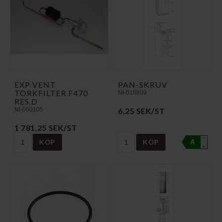
EXP VENT
PAN-SKRUV
TORKFILTER F470
NI-016809
RES.D
NI-060105
6,25 SEK/ST
1 781,25 SEK/ST
A
KÖP
KÖP
A
↑
G