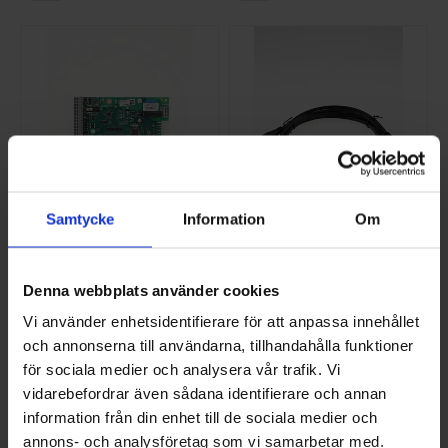
Samtycke
Information
Om
INGÅNGSKORT
ETHERNET KABEL
RES.D. F370
8P8C HANE-HONA
NI-518848
NI-409372
Denna webbplats använder cookies
2 306,25 SEK/ST
143,75 SEK/ST
Vi använder enhetsidentifierare för att anpassa innehållet
och annonserna till användarna, tillhandahålla funktioner
A
A
KÖP
KÖP
A
A
↑
↑
G
G
för sociala medier och analysera vår trafik. Vi
vidarebefordrar även sådana identifierare och annan
information från din enhet till de sociala medier och
annons- och analysföretag som vi samarbetar med.