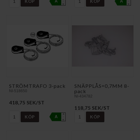
KÖP
KÖP
A
A
↑
↑
G
G
STRÖMTRAFO 3-pack
SNÄPPLÅS=0,7MM 8-
pack
NI-518650
NI-434782
418,75 SEK/ST
118,75 SEK/ST
A
KÖP
KÖP
A
↑
G