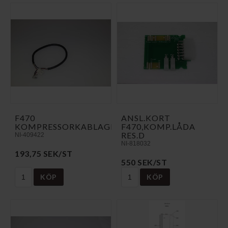
F470
ANSL.KORT
KOMPRESSORKABLAGE
F470,KOMP.LÅDA
RES.D
NI-409422
NI-818032
193,75 SEK/ST
550 SEK/ST
KÖP
KÖP