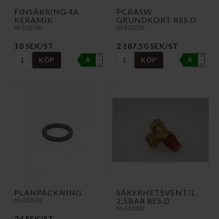
FINSÄKRING 4A
PCBASW
KERAMIK
GRUNDKORT RES.D
NI-518760
NI-818259
10 SEK/ST
2 187,50 SEK/ST
A
A
KÖP
KÖP
A
A
↑
↑
G
G
PLANPACKNING
SÄKERHETSVENTIL
2,5BAR RES.D
NI-033593
NI-624890
24 SEK/ST