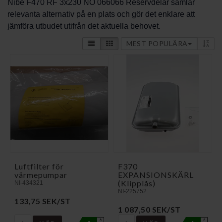
Nibe F470 RF 3x230 NO 066066 Reservdelar samlar
relevanta alternativ på en plats och gör det enklare att
jämföra utbudet utifrån det aktuella behovet.
MEST POPULÄRA
Luftfilter för
F370
värmepumpar
EXPANSIONSKÄRL
(Klipplås)
NI-434321
NI-225752
133,75 SEK/ST
1 087,50 SEK/ST
A
A