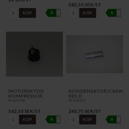
582,50 SEK/ST
A
A
KÖP
KÖP
A
A
↑
↑
G
G
MOTORSKYDD
KONDENSATOR/CAPACI
KOMPRESSOR
RES.D
NI-424256
NI-524324
562,50 SEK/ST
243,75 SEK/ST
A
A
KÖP
KÖP
A
A
↑
↑
G
G