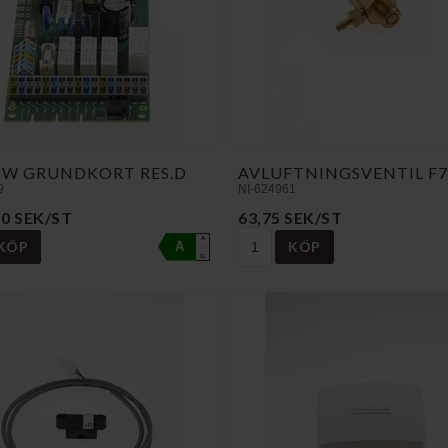
SW GRUNDKORT RES.D
AVLUFTNINGSVENTIL F7
9
NI-624961
50 SEK/ST
63,75 SEK/ST
A
KÖP
KÖP
A
↑
G