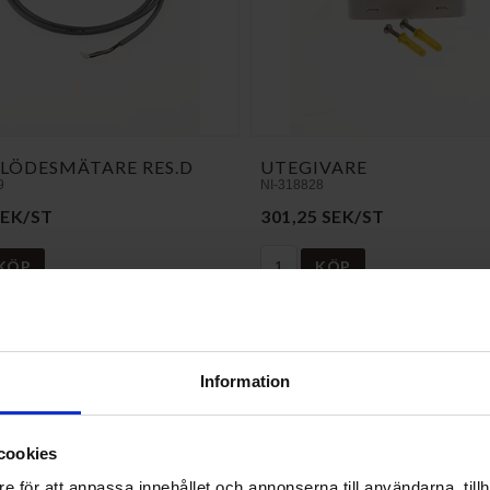
LÖDESMÄTARE RES.D
UTEGIVARE
9
NI-318828
SEK/ST
301,25 SEK/ST
KÖP
KÖP
Information
cookies
e för att anpassa innehållet och annonserna till användarna, tillh