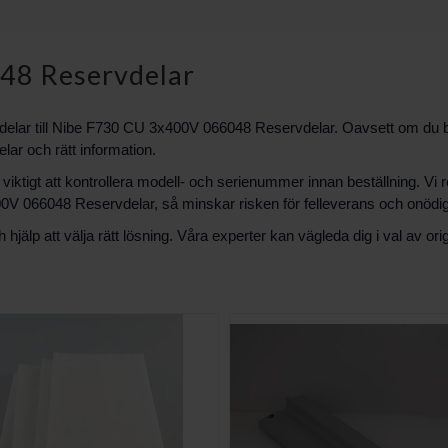
48 Reservdelar
vdelar till Nibe F730 CU 3x400V 066048 Reservdelar. Oavsett om du b
delar och rätt information.
 det viktigt att kontrollera modell- och serienummer innan beställning.
x400V 066048 Reservdelar, så minskar risken för felleverans och onödig
älp att välja rätt lösning. Våra experter kan vägleda dig i val av ori