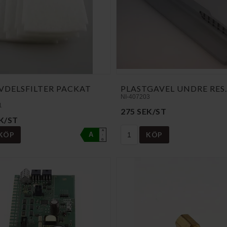
VDELSFILTER PACKAT
PLASTGAVEL UNDRE RES
NI-407203
1
275 SEK/ST
K/ST
A
KÖP
KÖP
A
↑
G