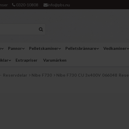
nser
0320-10808
info@pbs.nu
e
Pannor
Pelletskaminer
Pelletsbrännare
Vedkaminer
iklar
Extrapriser
Varumärken
- Reservdelar
Nibe F730
Nibe F730 CU 3x400V 066048 Rese