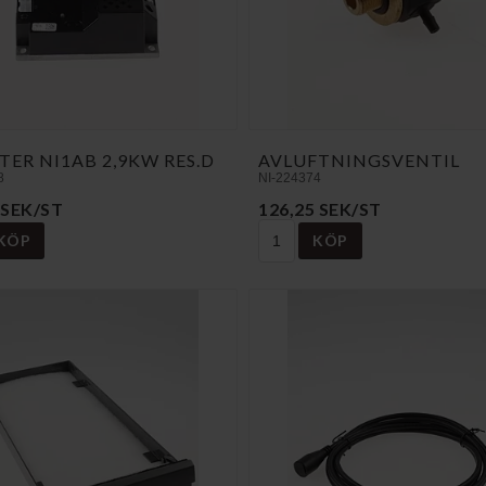
TER NI1AB 2,9KW RES.D
AVLUFTNINGSVENTIL
8
NI-224374
 SEK/ST
126,25 SEK/ST
KÖP
KÖP