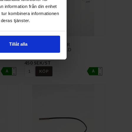
n information från din enhet
 tur kombinera informationen
deras tjänster.
PLINK
Tillåt alla
GAVLAR ALUDÖRR
ÖVRE+UNDR.RES.D
NI-407205
450 SEK/ST
A
A
KÖP
A
A
↑
↑
G
G