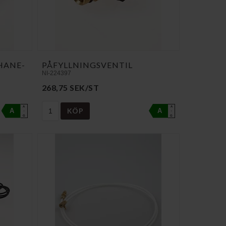
HANE-
PÅFYLLNINGSVENTIL
NI-224397
268,75 SEK/ST
A
A
KÖP
A
A
↑
↑
G
G