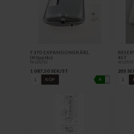
F370 EXPANSIONSKÄRL
RESER
(Klipplås)
4ST
NI-225752
NI-22570
1 087,50 SEK/ST
205 SE
A
KÖP
A
↑
G