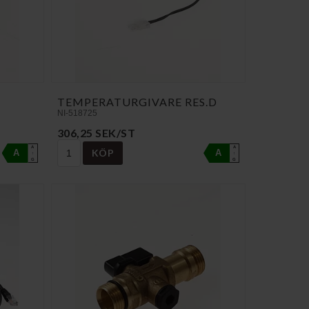
TEMPERATURGIVARE RES.D
NI-518725
306,25 SEK/ST
A
A
KÖP
A
A
↑
↑
G
G