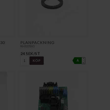
30
PLANPACKNING
NI-033593
24 SEK/ST
A
KÖP
A
↑
G