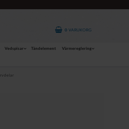
0
VARUKORG
Vedspisar
Tändelement
Värmereglering
rvdelar