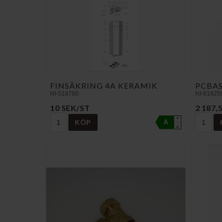
FINSÄKRING 4A KERAMIK
PCBA
NI-518760
NI-81825
10 SEK/ST
2 187,
A
KÖP
A
↑
G