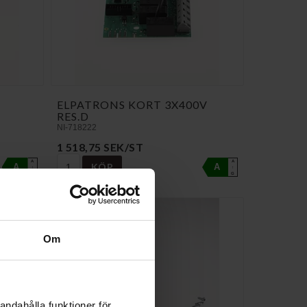
ELPATRONS KORT 3X400V
RES.D
NI-718222
1 518,75 SEK/ST
A
A
KÖP
A
A
↑
↑
G
G
Om
andahålla funktioner för