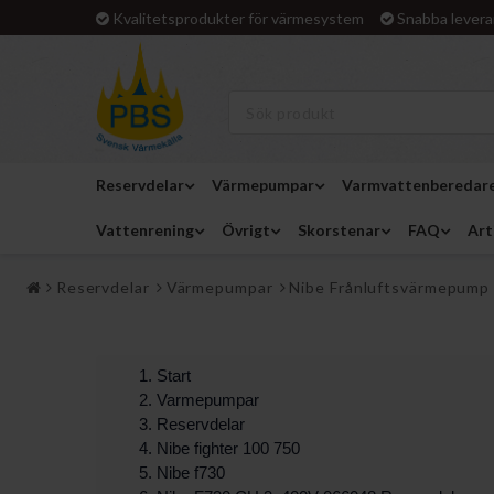
Kvalitetsprodukter för värmesystem
Snabba levera
Reservdelar
Värmepumpar
Varmvattenberedar
Vattenrening
Övrigt
Skorstenar
FAQ
Art
Reservdelar
Värmepumpar
Nibe Frånluftsvärmepump 
Start
Varmepumpar
Reservdelar
Nibe fighter 100 750
Nibe f730