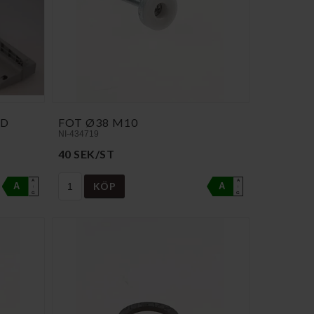
.D
FOT Ø38 M10
NI-434719
40 SEK/ST
A
A
KÖP
A
A
↑
↑
G
G