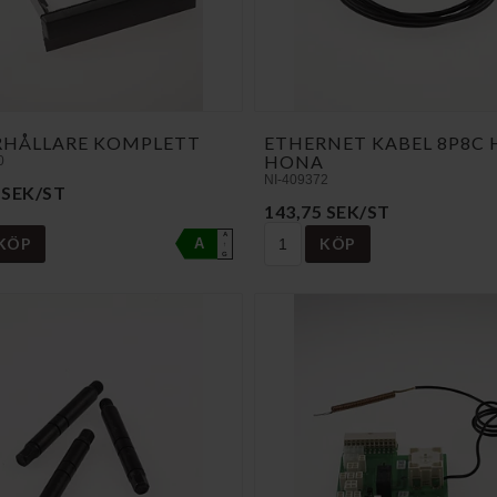
RHÅLLARE KOMPLETT
ETHERNET KABEL 8P8C 
HONA
0
NI-409372
 SEK/ST
143,75 SEK/ST
A
KÖP
KÖP
A
↑
G