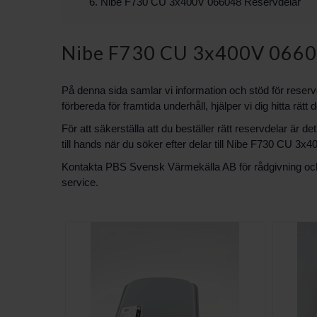
Nibe F730 CU 3x400V 066048 Reservdelar
Nibe F730 CU 3x400V 0660
På denna sida samlar vi information och stöd för reser
förbereda för framtida underhåll, hjälper vi dig hitta rätt 
För att säkerställa att du beställer rätt reservdelar är
till hands när du söker efter delar till Nibe F730 CU 3
Kontakta PBS Svensk Värmekälla AB för rådgivning och hj
service.