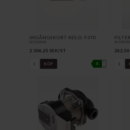
INGÅNGSKORT RES.D. F370
FILTE
NI-518848
NI-03645
2 306,25 SEK/ST
262,50
A
KÖP
A
↑
G