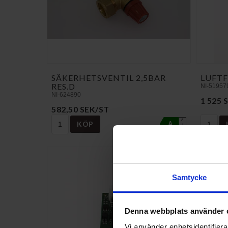
SÄKERHETSVENTIL 2,5BAR
LUFTF
RES.D
NI-51957
NI-624890
1 525 
582,50 SEK/ST
A
KÖP
A
↑
G
Samtycke
Denna webbplats använder 
Vi använder enhetsidentifierar