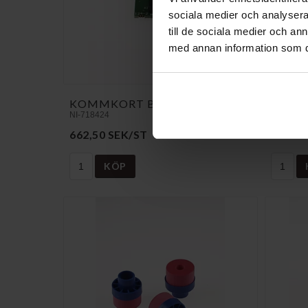
sociala medier och analysera 
till de sociala medier och a
med annan information som du 
KOMMKORT BUSTER RES.D
AVTAP
NI-718424
NI-52426
662,50 SEK/ST
175 SE
KÖP