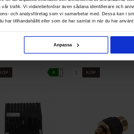
vår trafik. Vi vidarebefordrar även sådana identifierare och anna
nnons- och analysföretag som vi samarbetar med. Dessa kan i sin
har tillhandahållit eller som de har samlat in när du har använt 
PN.VENT.M.LOCK RES.D
Anpassa
DISPLAY MODUL MED U
4
NI-718337
K/ST
5 012,50 SEK/ST
A
KÖP
KÖP
A
↑
G