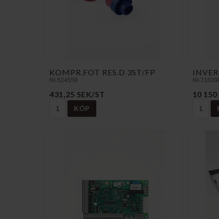
KOMPR.FOT RES.D 3ST/FP
INVER
NI-524559
NI-71839
431,25 SEK/ST
10 150
KÖP