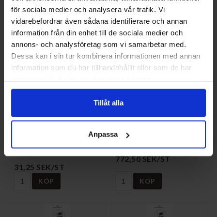
för sociala medier och analysera vår trafik. Vi
vidarebefordrar även sådana identifierare och annan
information från din enhet till de sociala medier och
annons- och analysföretag som vi samarbetar med.
Dessa kan i sin tur kombinera informationen med annan
information som du har tillhandahållit eller som de har
samlat in när du har använt deras tjänster.
Tillåt alla
PACKNING TILL
LÅGTRYCKSPRESSOSTAT
FLEXIBEL SLANG
+0,3 -0,3 018547
Anpassa
033345
NI-018547
NI-033345
772,50 SEK/ST
31,25 SEK/ST
KÖP
KÖP