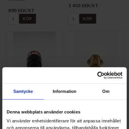
1 450 SEK/ST
890 SEK/ST
KÖP
KÖP
Samtycke
Information
Om
TORKFILTER
FLÄNS R*44.5
L.TOT=150 RES.D
INV.GÄNGA
NI-624941
NI-024109
Denna webbplats använder cookies
718,75 SEK/ST
37,50 SEK/ST
Vi använder enhetsidentifierare för att anpassa innehållet
KÖP
KÖP
och annonserna till användarna, tillhandahålla funktioner