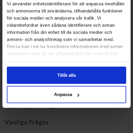
Teknisk rådgivning och support
Vi använder enhetsidentifierare för att anpassa innehållet
och annonserna till användarna, tillhandahålla funktioner
för sociala medier och analysera vår trafik. Vi
Behöver du hjälp att avgöra vilken del som passar eller hur
vidarebefordrar även sådana identifierare och annan
ett byte ska genomföras, erbjuder vi rådgivning kring
information från din enhet till de sociala medier och
identifiering och felsökning. Våra råd baseras på
annons- och analysföretag som vi samarbetar med.
dokumentation och erfarenhet av installations- och
Dessa kan i sin tur kombinera informationen med annan
serviceprocesser. Vid behov hänvisar vi också till
information som du har tillhandahållit eller som de har
installations- och servicehandböcker för korrekt utförande.
samlat in när du har använt deras tjänster.
Kontakta oss
Tillåt alla
Kontakta PBS Svensk Värmekälla AB för rådgivning och
hjälp att välja rätt lösning. Vi hjälper dig att hitta reservdelar
Anpassa
för FIGHTER 1135 15KW 065044 och ger vägledning inför
beställning och montage.
Vanliga frågor