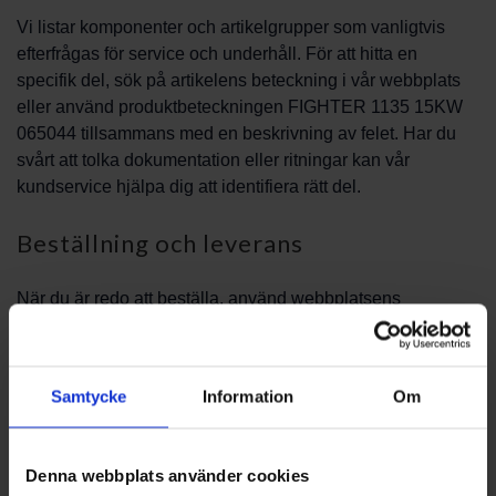
Vi listar komponenter och artikelgrupper som vanligtvis
efterfrågas för service och underhåll. För att hitta en
specifik del, sök på artikelens beteckning i vår webbplats
eller använd produktbeteckningen FIGHTER 1135 15KW
065044 tillsammans med en beskrivning av felet. Har du
svårt att tolka dokumentation eller ritningar kan vår
kundservice hjälpa dig att identifiera rätt del.
Beställning och leverans
När du är redo att beställa, använd webbplatsens
beställningsfunktion eller kontakta oss via våra angivna
kontaktvägar för rådgivning. Ange alltid modell och
relevanta uppgifter för att säkerställa att rätt komponent
Samtycke
Information
Om
skickas. PBS Svensk Värmekälla AB kan vägleda dig
genom beställningsprocessen och ge rekommendationer
om hantering vid mottagande.
Denna webbplats använder cookies