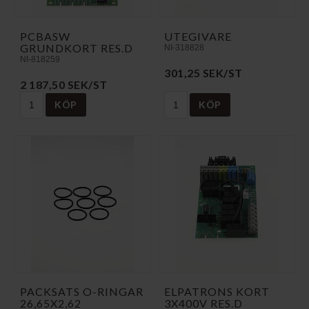
PCBASW
UTEGIVARE
GRUNDKORT RES.D
NI-318828
NI-818259
301,25 SEK/ST
2 187,50 SEK/ST
KÖP
KÖP
PACKSATS O-RINGAR
ELPATRONS KORT
26,65X2,62
3X400V RES.D