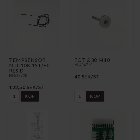
TEMPSENSOR
FOT Ø38 M10
NTC10K 1ST/FP
NI-434719
RES.D
NI-518726
40 SEK/ST
122,50 SEK/ST
KÖP
KÖP