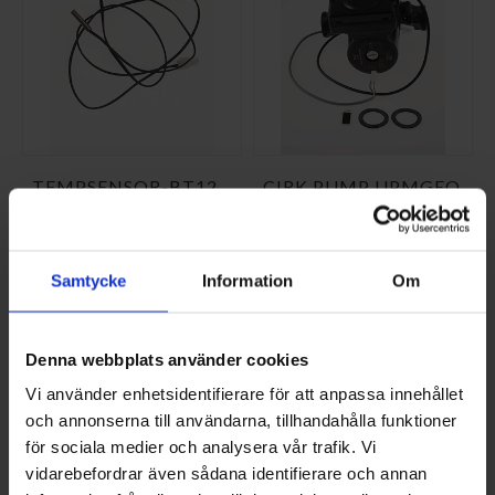
TEMPSENSOR-BT12
CIRK.PUMP UPMGEO
518731
25-85,180 524411
NI-518731
NI-524411
381,25 SEK/ST
5 787,50 SEK/ST
Samtycke
Information
Om
KÖP
KÖP
Denna webbplats använder cookies
Vi använder enhetsidentifierare för att anpassa innehållet
och annonserna till användarna, tillhandahålla funktioner
för sociala medier och analysera vår trafik. Vi
vidarebefordrar även sådana identifierare och annan