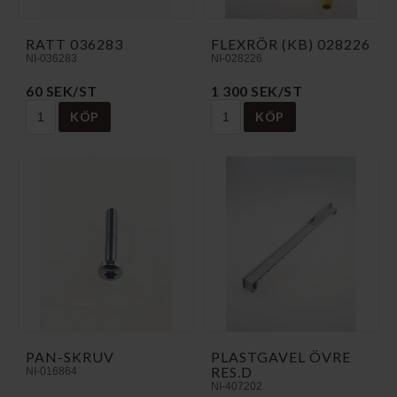
RATT 036283
FLEXRÖR (KB) 028226
NI-036283
NI-028226
60 SEK/ST
1 300 SEK/ST
KÖP
KÖP
PAN-SKRUV
PLASTGAVEL ÖVRE
RES.D
NI-016864
NI-407202