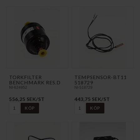
TORKFILTER
TEMPSENSOR-BT11
BENCHMARK RES.D
518729
NI-624952
NI-518729
556,25 SEK/ST
443,75 SEK/ST
KÖP
KÖP