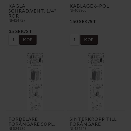
KÄGLA,
KABLAGE 6-POL
SCHRAD.VENT. 1/4"
NI-409306
RÖR
NI-424727
150 SEK/ST
35 SEK/ST
KÖP
KÖP
FÖRDELARE
SINTERKROPP TILL
FÖRÅNGARE 50 PL.
FÖRÅNGARE
NI-524189
NI-424247