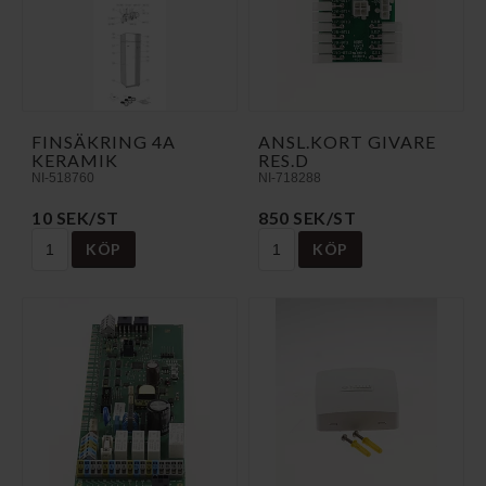
FINSÄKRING 4A
ANSL.KORT GIVARE
KERAMIK
RES.D
NI-518760
NI-718288
10 SEK/ST
850 SEK/ST
KÖP
KÖP