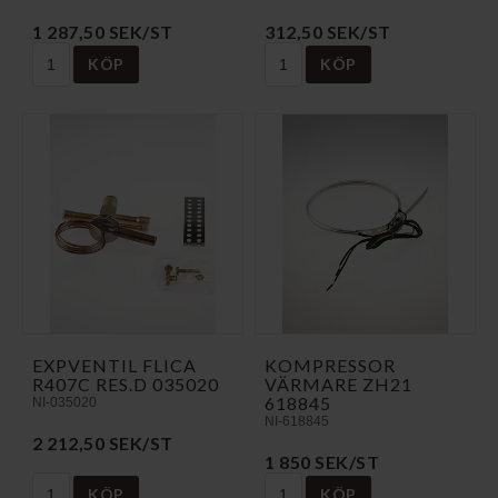
1 287,50 SEK/ST
312,50 SEK/ST
KÖP
KÖP
EXPVENTIL FLICA
KOMPRESSOR
R407C RES.D 035020
VÄRMARE ZH21
618845
NI-035020
NI-618845
2 212,50 SEK/ST
1 850 SEK/ST
KÖP
KÖP