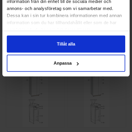
information från din enhet till de sociala medier och
annons- och analysföretag som vi samarbetar med.
Dessa kan i sin tur kombinera informationen med annan
information som du har tillhandahållit eller som de har
KONDENSOR 52PL
AUTOMATSÄKRING
samlat in när du har använt deras tjänster.
RES.D
MOELLER. RES.D
NI-724073
NI-518611
Tillåt alla
17 825 SEK/ST
393,75 SEK/ST
KÖP
KÖP
Anpassa