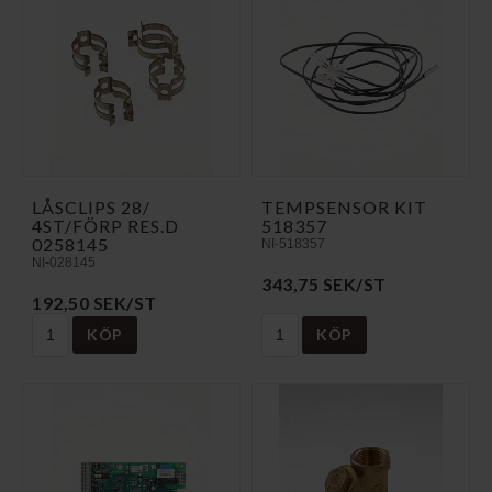
LÅSCLIPS 28/
TEMPSENSOR KIT
4ST/FÖRP RES.D
518357
0258145
NI-518357
NI-028145
343,75 SEK/ST
192,50 SEK/ST
KÖP
KÖP