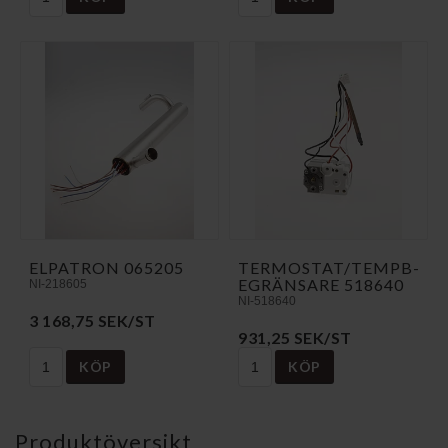
ELPATRON 065205
T­E­R­M­O­S­T­A­T­/­T­E­M­P­B­
E­G­R­Ä­N­S­A­R­E 518640
NI-218605
NI-518640
3 168,75 SEK/ST
931,25 SEK/ST
KÖP
KÖP
Produktöversikt