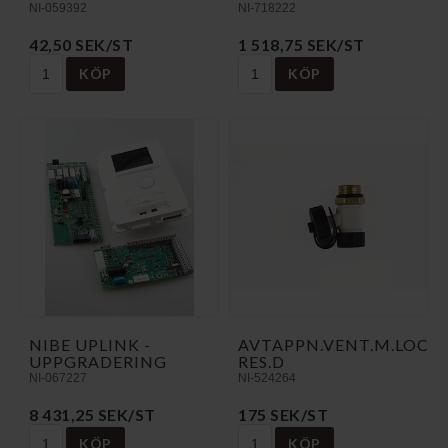
NI-059392
NI-718222
42,50 SEK/ST
1 518,75 SEK/ST
KÖP
KÖP
NIBE UPLINK -
AVTAPPN.VENT.M.LOCK
UPPGRADERING
RES.D
NI-067227
NI-524264
8 431,25 SEK/ST
175 SEK/ST
KÖP
KÖP