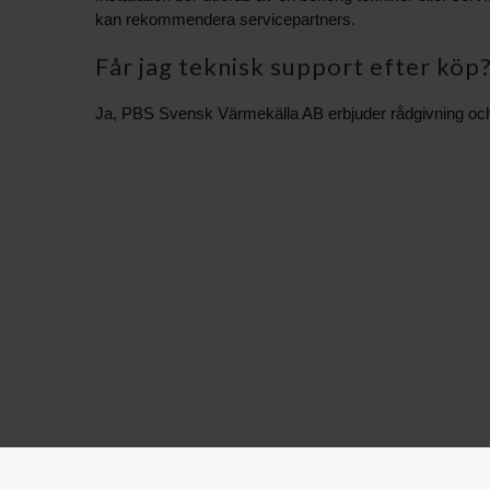
kan rekommendera servicepartners.
Får jag teknisk support efter köp
Ja, PBS Svensk Värmekälla AB erbjuder rådgivning och su