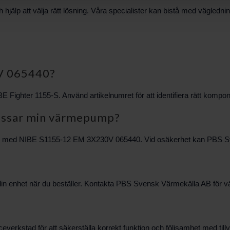
hjälp att välja rätt lösning. Våra specialister kan bistå med vägle
V 065440?
E Fighter 1155-S. Använd artikelnumret för att identifiera rätt kompone
passar min värmepump?
bok med NIBE S1155-12 EM 3X230V 065440. Vid osäkerhet kan PBS Sven
 din enhet när du beställer. Kontakta PBS Svensk Värmekälla AB för vä
rviceverkstad för att säkerställa korrekt funktion och följsamhet med 