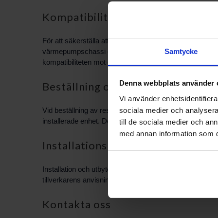
Kompatibilitet och identifiering
För att säkerställa att du beställer rätt del ska du jä
Samtycke
värmepumpschassi och serienummer stämmer överens me
kompatibiliteten mot din NIBE Fighter 1155-S.
Denna webbplats använder 
Beställning och leverans
Vi använder enhetsidentifierar
sociala medier och analysera 
Vid beställning av reservdelar via PBS Svensk Värmekäl
installerade enhet. Detta underlättar hanteringen och m
till de sociala medier och a
med annan information som du 
Installationsråd och service
Installation och utbyte av komponenter bör genomföras av 
tillverkarens anvisningar och lokala föreskrifter. PBS
Kontakta oss