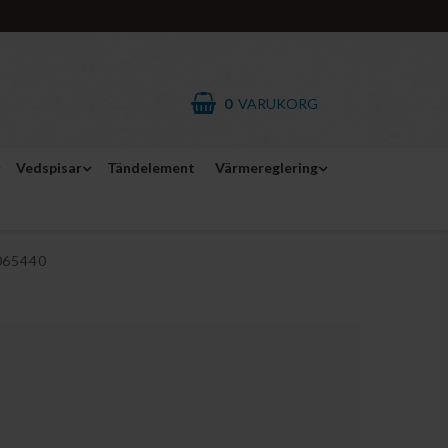
0
VARUKORG
Vedspisar
Tändelement
Värmereglering
065440