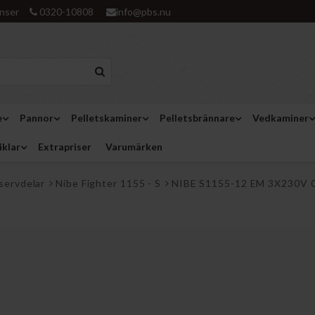
nser
0320-10808
info@pbs.nu
e
Pannor
Pelletskaminer
Pelletsbrännare
Vedkaminer
iklar
Extrapriser
Varumärken
servdelar
Nibe Fighter 1155 - S
NIBE S1155-12 EM 3X230V 