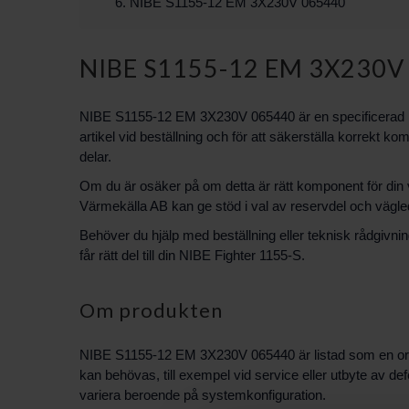
NIBE S1155-12 EM 3X230V 065440
NIBE S1155-12 EM 3X230V
NIBE S1155-12 EM 3X230V 065440 är en specificerad reser
artikel vid beställning och för att säkerställa korrekt k
delar.
Om du är osäker på om detta är rätt komponent för din
Värmekälla AB kan ge stöd i val av reservdel och vägled
Behöver du hjälp med beställning eller teknisk rådgiv
får rätt del till din NIBE Fighter 1155-S.
Om produkten
NIBE S1155-12 EM 3X230V 065440 är listad som en original
kan behövas, till exempel vid service eller utbyte av de
variera beroende på systemkonfiguration.