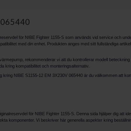
 065440
vdel för NIBE Fighter 1155-S som används vid service och underhåll. 
ompatibilitet med din enhet. Produkten anges med sitt fullständiga artik
 värmepump, rekommenderar vi att du kontrollerar modell betecknin
a kring kompatibilitet och monteringsalternativ.
ning kring NIBE S1155-12 EM 3X230V 065440 är du välkommen att kont
reservdel för NIBE Fighter 1155-S. Denna sida hjälper dig att identifi
fekta komponenter. Vi beskriver här generella aspekter kring beställn