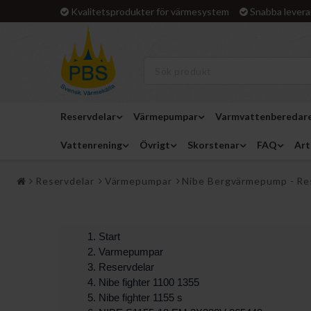
Kvalitetsprodukter för värmesystem
Snabba levera
Reservdelar
Värmepumpar
Varmvattenberedar
Vattenrening
Övrigt
Skorstenar
FAQ
Art
Reservdelar
Värmepumpar
Nibe Bergvärmepump - Re
Start
Varmepumpar
Reservdelar
Nibe fighter 1100 1355
Nibe fighter 1155 s