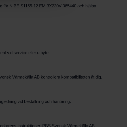
dning för NIBE S1155-12 EM 3X230V 065440 och hjälpa
nt vid service eller utbyte.
sk Värmekälla AB kontrollera kompatibiliteten åt dig.
gledning vid beställning och hantering.
tillverkarens instruktioner. PBS Svensk Värmekälla AB