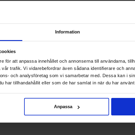
mföra artikelnumret på din befintliga komponent med NIBE S1155-12 EM 
Information
d de uppgifter som finns i servicehandboken. Om du är osäker kan 
cookies
e för att anpassa innehållet och annonserna till användarna, tillh
vår trafik. Vi vidarebefordrar även sådana identifierare och anna
la AB rekommenderar vi att du anger fullständigt artikelnummer och 
inskar risken för felbeställningar. Kontakta oss för information om le
nnons- och analysföretag som vi samarbetar med. Dessa kan i sin
har tillhandahållit eller som de har samlat in när du har använt 
behörig installatör eller serviceverkstad. För att bevara produktens f
Anpassa
 Svensk Värmekälla AB kan vid behov rekommendera auktoriserade servi