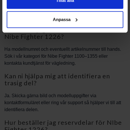
montering och kompatibilitet vid behov.
Tillåt alla
Vanliga frågor
Anpassa
Hur hittar jag rätt reservdel till min
Nibe Fighter 1226?
Ha modellnumret och eventuellt artikelnummer till hands.
Sök i vår kategori för Nibe Fighter 1100–1355 eller
kontakta kundtjänst för vägledning.
Kan ni hjälpa mig att identifiera en
trasig del?
Ja. Skicka gärna bild och modelluppgifter via
kontaktformuläret eller ring vår support så hjälper vi till att
identifiera delen.
Hur beställer jag reservdelar för NIbe
Fighter 1226?