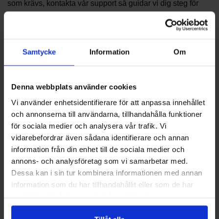
som krävs, kontakta vår support så guidar vi dig steg för
steg.
Beställning och leverans
Samtycke
Information
Om
Beställningsprocessen sker via vår webbshop eller genom
att kontakta kundtjänst. Vi kan hjälpa till med tillgänglighet
Denna webbplats använder cookies
och leveransalternativ utifrån din beställning. Notera att
leveranstider och fraktsätt kan variera beroende på artikel
Vi använder enhetsidentifierare för att anpassa innehållet
och lagerstatus.
och annonserna till användarna, tillhandahålla funktioner
för sociala medier och analysera vår trafik. Vi
Support och rådgivning
vidarebefordrar även sådana identifierare och annan
information från din enhet till de sociala medier och
Vårt mål är att göra det enkelt att hitta rätt reservdel för NIbe
annons- och analysföretag som vi samarbetar med.
Fighter 1226. För teknisk rådgivning, val av del eller hjälp
Dessa kan i sin tur kombinera informationen med annan
med beställningen, kontakta oss gärna direkt. Kontakta
information som du har tillhandahållit eller som de har
PBS Svensk Värmekälla AB för rådgivning och hjälp att
samlat in när du har använt deras tjänster.
välja rätt lösning. Vi kan också bistå med vägledning kring