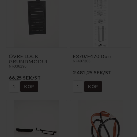
ÖVRE LOCK
F370/F470 Dörr
GRUNDMODUL
NI-407303
NI-036296
2 481,25 SEK/ST
66,25 SEK/ST
KÖP
KÖP