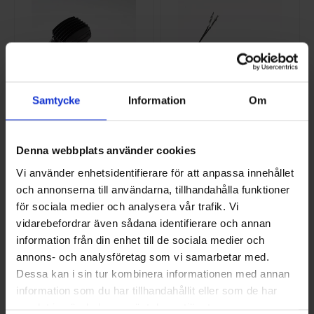
Samtycke
Information
Om
Denna webbplats använder cookies
CIRKPUMP.UPMXL
TEMPSENSOR-BT11
GEO25-125 624905
518729
Vi använder enhetsidentifierare för att anpassa innehållet
NI-624905
NI-518729
och annonserna till användarna, tillhandahålla funktioner
7 881,25 SEK/ST
443,75 SEK/ST
för sociala medier och analysera vår trafik. Vi
vidarebefordrar även sådana identifierare och annan
KÖP
KÖP
information från din enhet till de sociala medier och
annons- och analysföretag som vi samarbetar med.
Dessa kan i sin tur kombinera informationen med annan
information som du har tillhandahållit eller som de har
samlat in när du har använt deras tjänster.