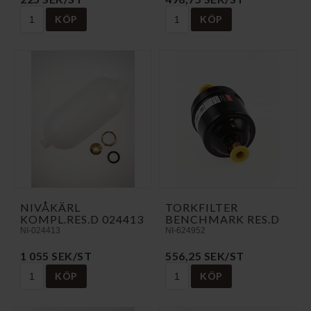
KÖP
KÖP
NIVÅKÄRL
TORKFILTER
KOMPL.RES.D 024413
BENCHMARK RES.D
NI-024413
NI-624952
1 055 SEK/ST
556,25 SEK/ST
KÖP
KÖP