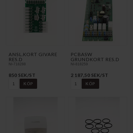
ANSL.KORT GIVARE
PCBASW
RES.D
GRUNDKORT RES.D
NI-718288
NI-818259
850 SEK/ST
2 187,50 SEK/ST
KÖP
KÖP