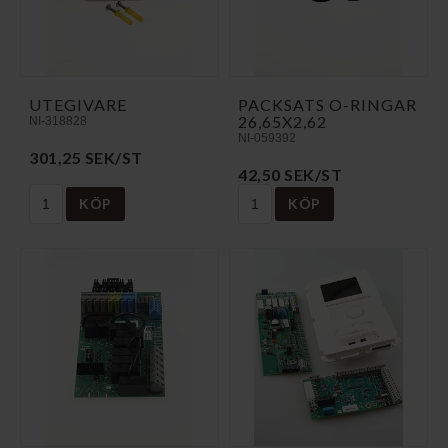
UTEGIVARE
PACKSATS O-RINGAR
26,65X2,62
NI-318828
NI-059392
301,25 SEK/ST
42,50 SEK/ST
KÖP
KÖP