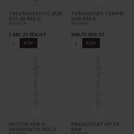
TREVÄGSVENTIL Ø28
T­E­R­M­O­S­T­A­T­/­T­E­M­P­B­
525-28 RES.D
E­G­R­.­R­E­S­.­D
NI-524279
NI-518636
1 881,25 SEK/ST
868,75 SEK/ST
KÖP
KÖP
MOTOR FÖR 3-
PRESSOSTAT HP 29
VÄGSVENTIL RES.D
BAR
NI-518633
NI-518220