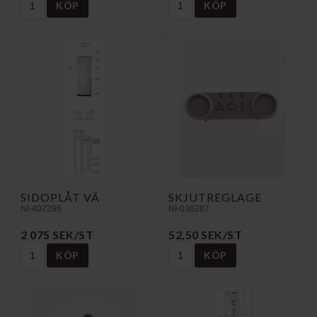
KÖP
KÖP
SIDOPLÅT VÄ
SKJUTREGLAGE
NI-407296
NI-036287
2 075 SEK/ST
52,50 SEK/ST
KÖP
KÖP