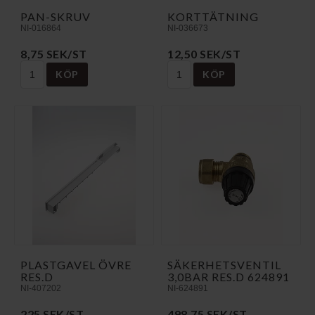
PAN-SKRUV
KORTTÄTNING
NI-016864
NI-036673
8,75 SEK/ST
12,50 SEK/ST
KÖP
KÖP
PLASTGAVEL ÖVRE
SÄKERHETSVENTIL
RES.D
3,0BAR RES.D 624891
NI-407202
NI-624891
225 SEK/ST
498,75 SEK/ST