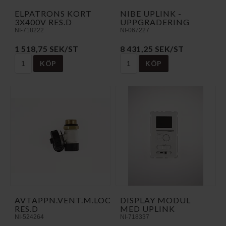
ELPATRONS KORT
NIBE UPLINK -
3X400V RES.D
UPPGRADERING
NI-718222
NI-067227
1 518,75 SEK/ST
8 431,25 SEK/ST
KÖP
KÖP
AVTAPPN.VENT.M.LOCK
DISPLAY MODUL
RES.D
MED UPLINK
NI-524264
NI-718337