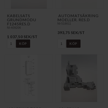
KABELSATS
AUTOMATSÄKRING
GRUNDMODU
MOELLER. RES.D
F1245RES.D
NI-518611
NI-409206
393,75 SEK/ST
1 037,50 SEK/ST
KÖP
KÖP