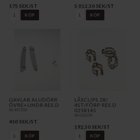
175 SEK/ST
5 012,50 SEK/ST
KÖP
KÖP
GAVLAR ALUDÖRR
LÅSCLIPS 28/
ÖVRE+UNDR.RES.D
4ST/FÖRP RES.D
0258145
NI-407205
NI-028145
450 SEK/ST
192,50 SEK/ST
KÖP
KÖP