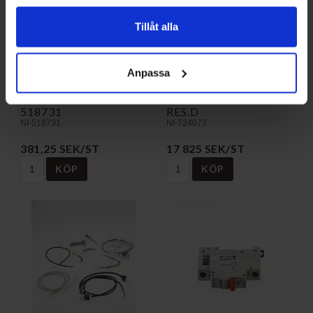
Tillåt alla
Anpassa
TEMPSENSOR-BT12
KONDENSOR 52PL
518731
RES.D
NI-518731
NI-724073
381,25 SEK/ST
17 825 SEK/ST
KÖP
KÖP