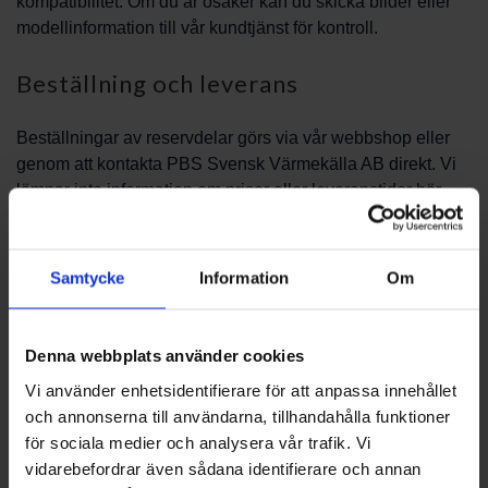
kompatibilitet. Om du är osäker kan du skicka bilder eller
modellinformation till vår kundtjänst för kontroll.
Beställning och leverans
Beställningar av reservdelar görs via vår webbshop eller
genom att kontakta PBS Svensk Värmekälla AB direkt. Vi
lämnar inte information om priser eller leveranstider här —
för aktuell information och leveransalternativ ber vi dig ta
kontakt med oss så att vi kan ge ett kostnadsfritt besked
utifrån lagerstatus och dina behov.
Samtycke
Information
Om
Montering och rådgivning
Denna webbplats använder cookies
Montering av reservdelar bör utföras av behörig installatör
Vi använder enhetsidentifierare för att anpassa innehållet
eller tekniker i enlighet med gällande säkerhetsföreskrifter.
och annonserna till användarna, tillhandahålla funktioner
Om du behöver hjälp att hitta rätt servicepartner eller
för sociala medier och analysera vår trafik. Vi
instruktioner, kan vår support vägleda dig vidare. Kontakta
vidarebefordrar även sådana identifierare och annan
PBS Svensk Värmekälla AB för rådgivning och hjälp att