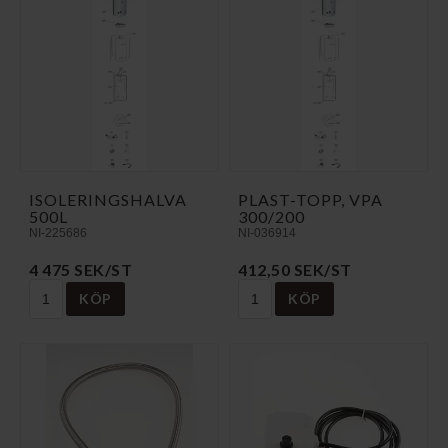
ISOLERINGSHALVA
PLAST-TOPP, VPA
500L
300/200
NI-225686
NI-036914
4 475 SEK/ST
412,50 SEK/ST
KÖP
KÖP