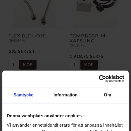
FLEXIBLE HOSE
TEMP.BEGR. M
KAPSLING
NI-424770
NI-518763
325 SEK/ST
1 918,75 SEK/ST
KÖP
KÖP
Samtycke
Information
Om
Denna webbplats använder cookies
Vi använder enhetsidentifierare för att anpassa innehållet