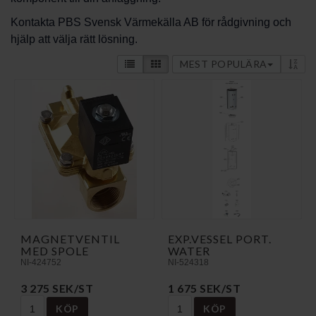
Kontakta PBS Svensk Värmekälla AB för rådgivning och
hjälp att välja rätt lösning.
MEST POPULÄRA
MAGNETVENTIL
EXP.VESSEL PORT.
MED SPOLE
WATER
NI-424752
NI-524318
3 275 SEK/ST
1 675 SEK/ST
KÖP
KÖP