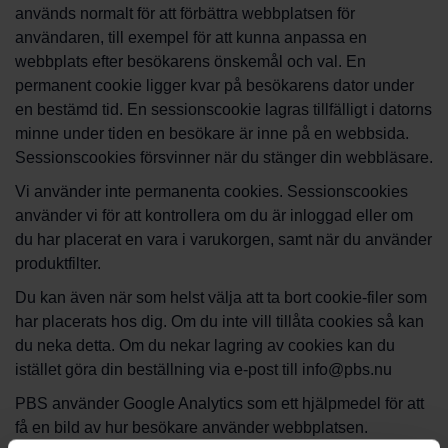
används normalt för att förbättra webbplatsen för
användaren, till exempel för att kunna anpassa en
webbplats efter besökarens önskemål och val. En
permanent cookie ligger kvar på besökarens dator under
en bestämd tid. En sessionscookie lagras tillfälligt i datorns
minne under tiden en besökare är inne på en webbsida.
Sessionscookies försvinner när du stänger din webbläsare.
Vi använder inte permanenta cookies. Sessionscookies
använder vi för att kontrollera om du är inloggad eller om
du har placerat en vara i varukorgen, samt när du använder
produktfilter.
Du kan även när som helst välja att ta bort cookie-filer som
har placerats hos dig. Om du inte vill tillåta cookies så kan
du neka detta. Om du nekar lagring av cookies kan du
istället göra din beställning via e-post till info@pbs.nu
PBS använder Google Analytics som ett hjälpmedel för att
få en bild av hur besökare använder webbplatsen.