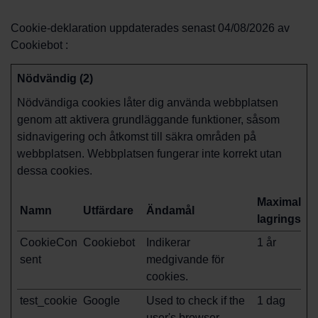
Cookie-deklaration uppdaterades senast 04/08/2026 av
Cookiebot
:
Nödvändig (2)
Nödvändiga cookies låter dig använda webbplatsen
genom att aktivera grundläggande funktioner, såsom
sidnavigering och åtkomst till säkra områden på
webbplatsen. Webbplatsen fungerar inte korrekt utan
dessa cookies.
Maximal
Namn
Utfärdare
Ändamål
lagringstid
CookieCon
Cookiebot
Indikerar
1 år
sent
medgivande för
cookies.
test_cookie
Google
Used to check if the
1 dag
user's browser