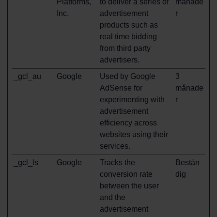
Platforms,
to deliver a series of
månade
Inc.
advertisement
r
products such as
real time bidding
from third party
advertisers.
_gcl_au
Google
Used by Google
3
AdSense for
månade
experimenting with
r
advertisement
efficiency across
websites using their
services.
_gcl_ls
Google
Tracks the
Bestän
conversion rate
dig
between the user
and the
advertisement