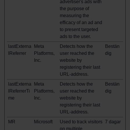
advertiser's ads with
the purpose of
measuring the
efficacy of an ad and
to present targeted
ads to the user.
lastExterna
Meta
Detects how the
Bestän
lReferrer
Platforms,
user reached the
dig
Inc.
website by
registering their last
URL-address.
lastExterna
Meta
Detects how the
Bestän
lReferrerTi
Platforms,
user reached the
dig
me
Inc.
website by
registering their last
URL-address.
MR
Microsoft
Used to track visitors
7 dagar
on multiple