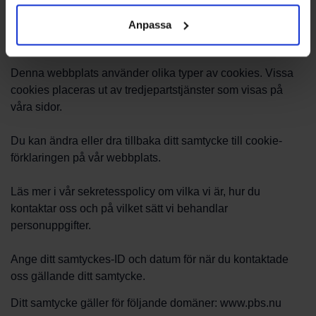
absolut nödvändiga för att kunna använda den här
webbplatsen. För alla andra ändamål krävs ditt
Anpassa
medgivande.
Denna webbplats använder olika typer av cookies. Vissa
cookies placeras ut av tredjepartstjänster som visas på
våra sidor.
Du kan ändra eller dra tillbaka ditt samtycke till cookie-
förklaringen på vår webbplats.
Läs mer i vår
sekretesspolicy
om vilka vi är, hur du
kontaktar oss och på vilket sätt vi behandlar
personuppgifter.
Ange ditt samtyckes-ID och datum för när du kontaktade
oss gällande ditt samtycke.
Ditt samtycke gäller för följande domäner: www.pbs.nu