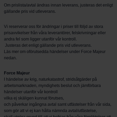
Om prislista/avtal ändras innan leverans, justeras det enligt
gällande pris vid utleverans.
Vi reserverar oss för ändringar i priser till följd av stora
prisavvikelser från våra leverantörer, felskrivningar eller
andra fel som ligger utanför vår kontroll.
Justeras det enligt gällande pris vid utleverans.
Läs mer om oförutsedda händelser under Force Majeur
nedan.
Force Majeur
I händelse av krig, naturkatastrof, stridsåtgärder på
arbetsmarknaden, myndighets beslut och jämförbara
händelser utanför vår kontroll
vilka ej skäligen kunnat förutses,
och påverkar ingångna avtal samt utfästelser från vår sida,
som gör att vi ej kan hålla nämnda avtal/utfästelse,
skall utgöra grund till att vi befrias från våra förpliktelser att