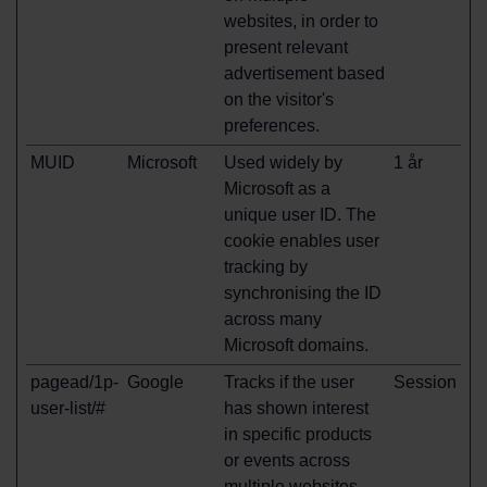
websites, in order to
present relevant
advertisement based
on the visitor's
preferences.
MUID
Microsoft
Used widely by
1 år
Microsoft as a
unique user ID. The
cookie enables user
tracking by
synchronising the ID
across many
Microsoft domains.
pagead/1p-
Google
Tracks if the user
Session
user-list/#
has shown interest
in specific products
or events across
multiple websites