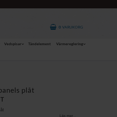
0
VARUKORG
Vedspisar
Tändelement
Värmereglering
panels plåt
ST
åt
Läs mer...