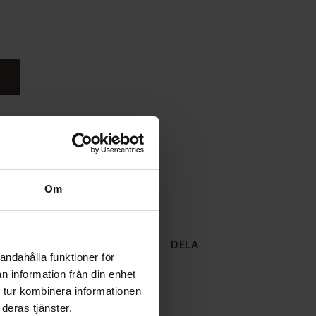
Om
med kort
ktivitetsklass
A
DELA
andahålla funktioner för
n information från din enhet
 tur kombinera informationen
deras tjänster.