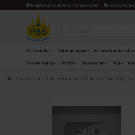
Kvalitetsprodukter för värmesystem
Snabba levera
Reservdelar
Värmepumpar
Varmvattenberedar
Vattenrening
Övrigt
Skorstenar
FAQ
Art
Reservdelar
Pelletsbrännare
Pellx (Ariterm/KMP) Re