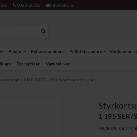
nser
0320-10808
info@pbs.nu
e
Pannor
Pelletskaminer
Pelletsbrännare
Vedkaminer
iklar
Extrapriser
Varumärken
servdelar
KMP PX20
Styrkortspanels plåt
Styrkorts
1 195 SEK/
Styrkortspanels pl