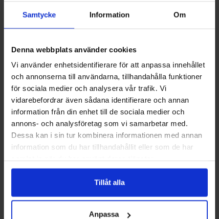
Samtycke
Information
Om
Pellets måste hållas torrt
Pellets bör förvaras i ett torrt och skyddat
Denna webbplats använder cookies
utrymme. Fukt kan få pelletsen att svälla, falla
Vi använder enhetsidentifierare för att anpassa innehållet
sönder och orsaka problem i förråd, matarskruv
och annonserna till användarna, tillhandahålla funktioner
och brännare.
för sociala medier och analysera vår trafik. Vi
vidarebefordrar även sådana identifierare och annan
Säckar bör stå skyddade från markfukt. Ett
information från din enhet till de sociala medier och
bulkförråd behöver vara utformat för säker
annons- och analysföretag som vi samarbetar med.
fyllning, god funktion och enkel inspektion.
Dessa kan i sin tur kombinera informationen med annan
information som du har tillhandahållit eller som de har
samlat in när du har använt deras tjänster.
Rengöring och service
Tillåt alla
Töm aska och rengör brännkoppen enligt
anläggningens instruktion.
Anpassa