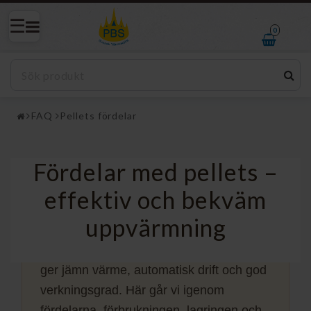
0
FAQ
Pellets fördelar
Fördelar med pellets –
Pellets fördelar
effektiv och bekväm
uppvärmning
GUIDE OM PELLETSUPPVÄRMNING
Pellets är ett förnybart biobränsle som
ger jämn värme, automatisk drift och god
verkningsgrad. Här går vi igenom
fördelarna, förbrukningen, lagringen och