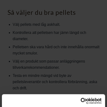
Så väljer du bra pellets
Välj pellets med låg askhalt.
Kontrollera att pelletsen har jämn längd och
diameter.
Pelletsen ska vara hård och inte innehålla onormalt
mycket smulor.
Välj en produkt som passar anläggningens
tillverkarrekommendationer.
Testa en mindre mängd vid byte av
pelletsleverantör och kontrollera förbränning, aska
och drift.
Förvaring av pellets