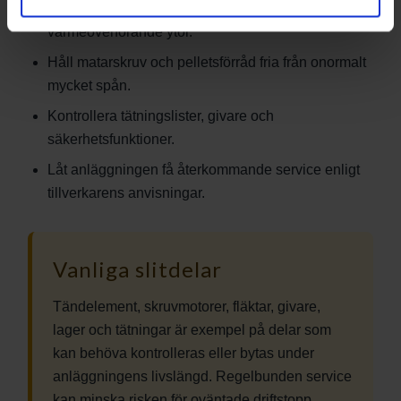
Kontrollera luftvägar, rökgasvägar och
värmeöverförande ytor.
Håll matarskruv och pelletsförråd fria från onormalt
mycket spån.
Kontrollera tätningslister, givare och
säkerhetsfunktioner.
Låt anläggningen få återkommande service enligt
tillverkarens anvisningar.
Vanliga slitdelar
Tändelement, skruvmotorer, fläktar, givare,
lager och tätningar är exempel på delar som
kan behöva kontrolleras eller bytas under
anläggningens livslängd. Regelbunden service
kan minska risken för oväntade driftstopp.