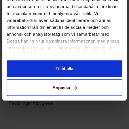
och annonserna till användarna, tillhandahålla funktioner
för sociala medier och analysera vår trafik. Vi
Betala säkert med kort
vidarebefordrar även sådana identifierare och annan
information från din enhet till de sociala medier och
Faktisk energieffektivitetsklass
A
annons- och analysföretag som vi samarbetar med.
Varumärke
Värmebaronen
Dessa kan i sin tur kombinera informationen med annan
information som du har tillhandahållit eller som de har
DELA
samlat in när du har använt deras tjänster.
Tillåt alla
Beskrivning
Anpassa
Art.nr: VB-19954
Packningar mot gavel