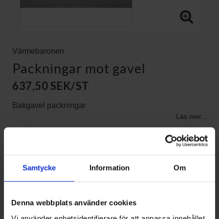
Värmebaronen
Packningar mot gavel
637,50 SEK/ST
Bakgavel packningar
Läs mer...
Samtycke
Information
Om
KÖP
Denna webbplats använder cookies
Vi använder enhetsidentifierare för att anpassa innehållet