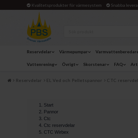
Kvalitetsprodukter för värmesystem
Snabba levera
Reservdelar
Värmepumpar
Varmvattenberedar
Vattenrening
Övrigt
Skorstenar
FAQ
Art
Reservdelar
EL Ved och Pelletspannor
CTC reservde
Start
Pannor
Ctc
Ctc reservdelar
CTC Wirbex