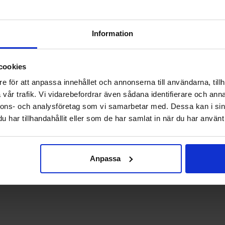
Information
iska komponenter och elektriska moduler. Beskriv tydligt vilken del du
riginalnummer eller fabriksbeteckningar om de finns tillgängliga.
cookies
e för att anpassa innehållet och annonserna till användarna, tillh
vår trafik. Vi vidarebefordrar även sådana identifierare och anna
ehöva ange artikelnummer eller en tydlig beskrivning. Kontakt med vår
nnons- och analysföretag som vi samarbetar med. Dessa kan i sin
derar att du jämför delar mot dokumentation eller servicehandbok om m
har tillhandahållit eller som de har samlat in när du har använt 
Anpassa
a, eller behöver hjälp att tolka en artikeltext, finns support att få
att tolka uppgifter och guida dig vidare i beställningsprocessen.