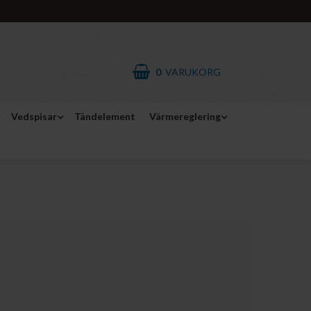
0
VARUKORG
Vedspisar
Tändelement
Värmereglering