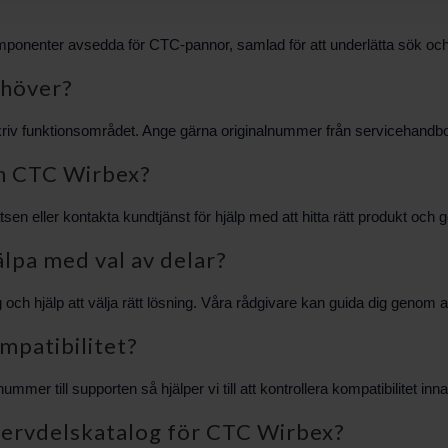
ponenter avsedda för CTC-pannor, samlad för att underlätta sök och 
ehöver?
skriv funktionsområdet. Ange gärna originalnummer från servicehandb
ån CTC Wirbex?
sen eller kontakta kundtjänst för hjälp med att hitta rätt produkt och
lpa med val av delar?
h hjälp att välja rätt lösning. Våra rådgivare kan guida dig genom al
mpatibilitet?
r till supporten så hjälper vi till att kontrollera kompatibilitet inna
servdelskatalog för CTC Wirbex?