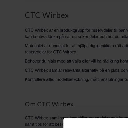
CTC Wirbex
CTC Wirbex är en produktgrupp för reservdelar till panno
kan behöva tänka på när du söker delar och hur du hittar
Materialet är uppdelat för att hjälpa dig identifiera rätt
reservdelar för CTC Wirbex.
Behöver du hjälp med att välja eller vill ha råd kring ko
CTC Wirbex samlar relevanta alternativ på en plats och g
Kontrollera alltid modellbeteckning, mått, anslutningar 
Om CTC Wirbex
CTC Wirbex-samlingen innehåller reservdelar och kompon
samt tips för att beskriva ditt behov när du kontaktar su