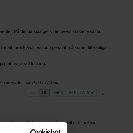
onenter. På denna sida ger vi en översikt över vad du
ör att förenkla ditt val och ge snabb åtkomst till vanliga
p att välja rätt lösning.
eller reservdel inom CTC Wirbex.
MEST POPULÄRA
ntifierar rätt del baserat på modell och funktion,