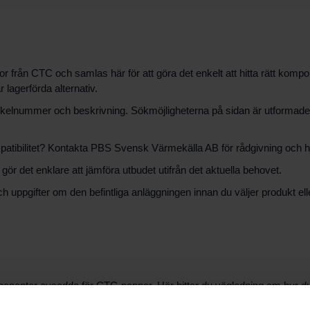
r från CTC och samlas här för att göra det enkelt att hitta rätt komp
 lagerförda alternativ.
 artikelnummer och beskrivning. Sökmöjligheterna på sidan är utformade f
mpatibilitet? Kontakta PBS Svensk Värmekälla AB för rådgivning och hjäl
ör det enklare att jämföra utbudet utifrån det aktuella behovet.
och uppgifter om den befintliga anläggningen innan du väljer produkt 
enter avsedda för CTC-pannor. Här hittar du vägledning om hur du ide
pporten.