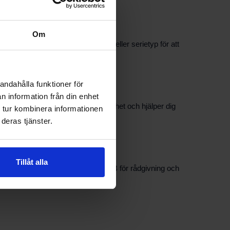
Om
 söker och gärna pannans modell eller serietyp för att
andahålla funktioner för
n information från din enhet
 kundtjänst underlättar vid osäkerhet och hjälper dig
 tur kombinera informationen
öjligt.
deras tjänster.
Tillåt alla
. Kontakta PBS Svensk Värmekälla AB för rådgivning och