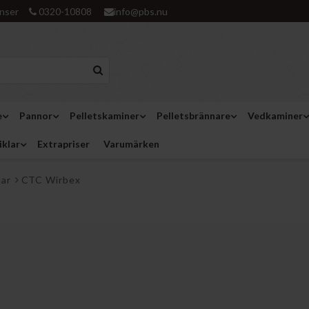
nser
0320-10808
info@pbs.nu
e
Pannor
Pelletskaminer
Pelletsbrännare
Vedkaminer
iklar
Extrapriser
Varumärken
lar
CTC Wirbex