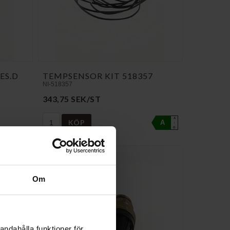
ES.D
TEMPSENSOR KIT 518357
NI-518357
343,75 SEK/ST
A
KÖP
A
↑
G
Om
andahålla funktioner för