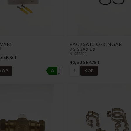
VARE
PACKSATS O-RINGAR
26,65X2,62
8
NI-059392
 SEK/ST
42,50 SEK/ST
A
KÖP
KÖP
A
↑
G