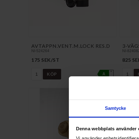
AVTAPPN.VENT.M.LOCK RES.D
3-VÄG
NI-524264
NI-82408
175 SEK/ST
825 SE
A
KÖP
A
↑
G
Samtycke
Denna webbplats använder 
Vi använder enhetsidentifierar