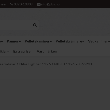
nser
0320-10808
info@pbs.nu
e
Pannor
Pelletskaminer
Pelletsbrännare
Vedkaminer
iklar
Extrapriser
Varumärken
servdelar
Nibe Fighter 1126
NIBE F1126-6 065231