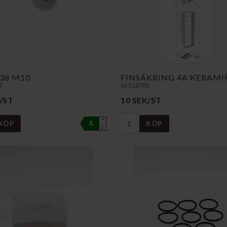
38 M10
FINSÄKRING 4A KERAMI
9
NI-518760
/ST
10 SEK/ST
A
KÖP
KÖP
A
↑
G