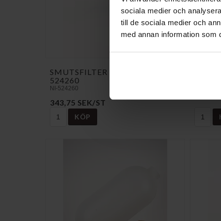
sociala medier och analysera 
till de sociala medier och a
med annan information som du 
SMUTSFILTER R25 RES.D
RATT 
524260
NI-03628
NI-524260
60 SEK
343,75 SEK/ST
KÖP