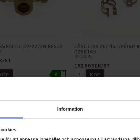
SVENTIL 22/22/28 RES.D
LÅSCLIPS 28/ 4ST/FÖRP R
0258145
2
NI-028145
K/ST
192,50 SEK/ST
A
KÖP
KÖP
A
↑
G
Information
cookies
e för att anpassa innehållet och annonserna till användarna, tillh