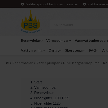
Kvalitetsprodukter för värmesystem
Snabba levera
Reservdelar
Värmepumpar
Varmvattenberedar
Vattenrening
Övrigt
Skorstenar
FAQ
Art
Reservdelar
Värmepumpar
Nibe Bergvärmepump - Re
Start
Varmepumpar
Reservdelar
Nibe fighter 1100 1355
Nibe fighter 1126