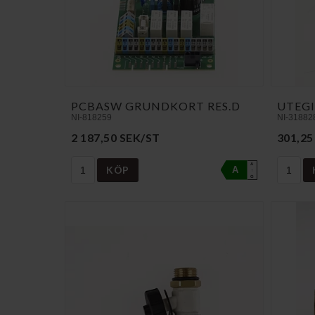
PCBASW GRUNDKORT RES.D
UTEGI
NI-818259
NI-31882
2 187,50 SEK/ST
301,25
A
KÖP
A
↑
G