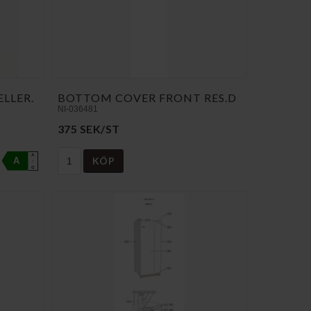
LLER.
BOTTOM COVER FRONT RES.D
NI-036481
375 SEK/ST
A
KÖP
A
↑
G