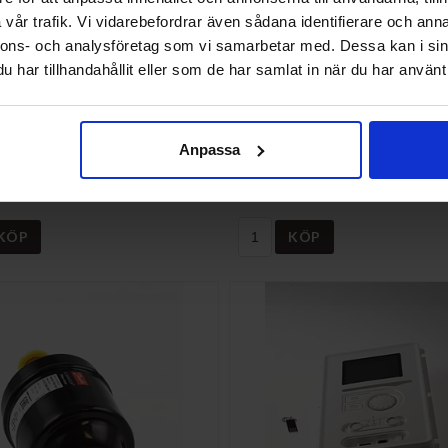
vår trafik. Vi vidarebefordrar även sådana identifierare och anna
nnons- och analysföretag som vi samarbetar med. Dessa kan i sin
har tillhandahållit eller som de har samlat in när du har använt 
036283
FLEXRÖR (KB) 028226
Anpassa
3
NI-028226
/ST
1 300 SEK/ST
KÖP
KÖP