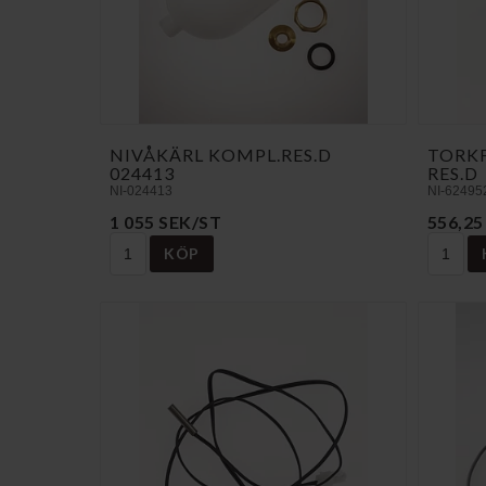
NIVÅKÄRL KOMPL.RES.D
TORK
024413
RES.D
NI-024413
NI-62495
1 055 SEK/ST
556,25
KÖP