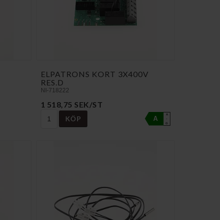
ELPATRONS KORT 3X400V
RES.D
NI-718222
1 518,75 SEK/ST
A
KÖP
A
↑
G