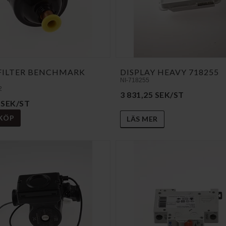
FILTER BENCHMARK
DISPLAY HEAVY 718255
NI-718255
2
3 831,25 SEK/ST
 SEK/ST
KÖP
LÄS MER