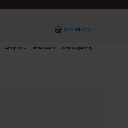
0
VARUKORG
Vedspisar
Tändelement
Värmereglering