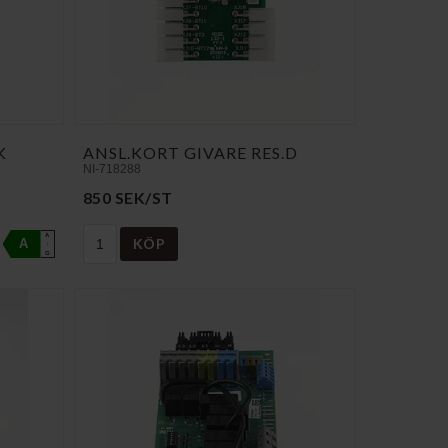
K
ANSL.KORT GIVARE RES.D
NI-718288
850 SEK/ST
A
KÖP
A
↑
G