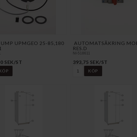
PUMP UPMGEO 25-85,180
AUTOMATSÄKRING MOE
1
RES.D
1
NI-518611
50 SEK/ST
393,75 SEK/ST
KÖP
KÖP