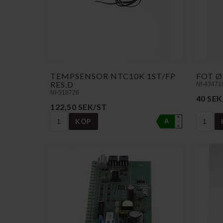
TEMPSENSOR NTC10K 1ST/FP
FOT Ø
RES.D
NI-43471
NI-518726
40 SEK
122,50 SEK/ST
A
KÖP
A
↑
G