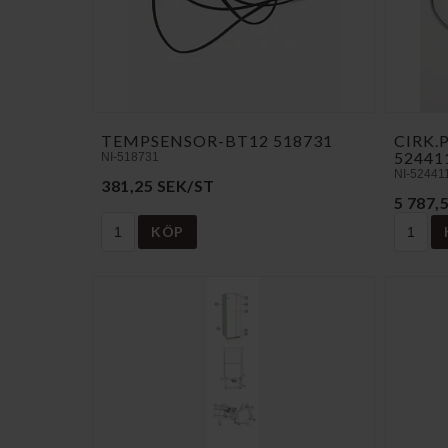
TEMPSENSOR-BT12 518731
CIRK.
52441
NI-518731
NI-52441
381,25 SEK/ST
5 787,
KÖP