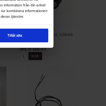
n information från din enhet
 tur kombinera informationen
deras tjänster.
SÄKERHETSVENTIL 3,0BAR
Tillåt alla
RES.D 624891
NI-624891
498,75 SEK/ST
KÖP