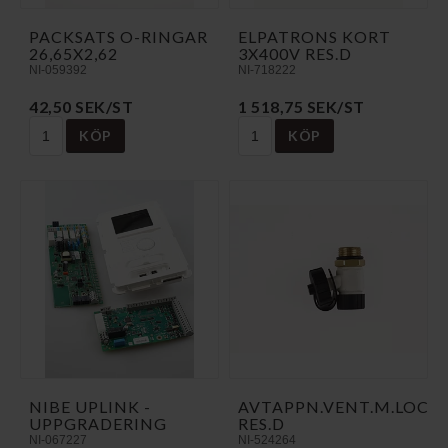
PACKSATS O-RINGAR
ELPATRONS KORT
26,65X2,62
3X400V RES.D
NI-059392
NI-718222
42,50 SEK/ST
1 518,75 SEK/ST
KÖP
KÖP
NIBE UPLINK -
AVTAPPN.VENT.M.LOCK
UPPGRADERING
RES.D
NI-067227
NI-524264