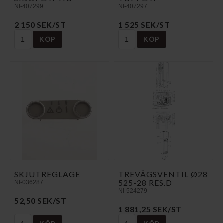
NI-407299
NI-407297
2 150 SEK/ST
1 525 SEK/ST
KÖP
KÖP
SKJUTREGLAGE
TREVÄGSVENTIL Ø28
525-28 RES.D
NI-036287
NI-524279
52,50 SEK/ST
1 881,25 SEK/ST