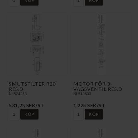
KÖP
KÖP
SMUTSFILTER R20
MOTOR FÖR 3-
RES.D
VÄGSVENTIL RES.D
NI-524268
NI-518633
531,25 SEK/ST
1 225 SEK/ST
KÖP
KÖP