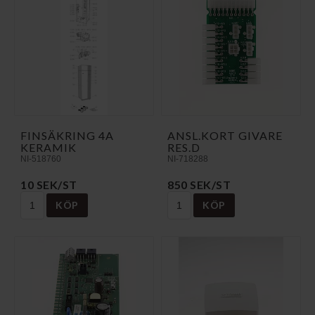
FINSÄKRING 4A
ANSL.KORT GIVARE
KERAMIK
RES.D
NI-518760
NI-718288
10 SEK/ST
850 SEK/ST
KÖP
KÖP