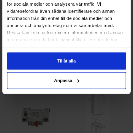
för sociala medier och analysera vår trafik. Vi
vidarebefordrar även sådana identifierare och annan
information från din enhet till de sociala medier och
annons- och analysföretag som vi samarbetar med.
Dessa kan i sin tur kombinera informationen med annan
information som du har tillhandahållit eller som de har
TEMPSENSOR-BT12
CIRK.PUMP UPMGEO
samlat in när du har använt deras tjänster.
518731
25-85,180 524411
NI-518731
NI-524411
Tillåt alla
381,25 SEK/ST
5 787,50 SEK/ST
KÖP
KÖP
Anpassa