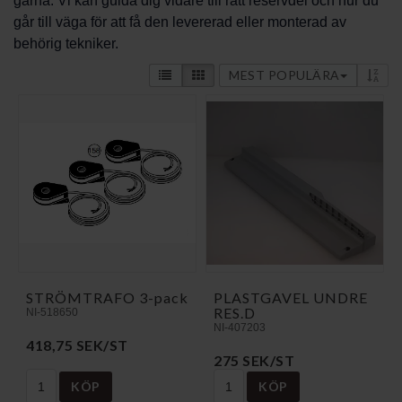
gärna. Vi kan guida dig vidare till rätt reservdel och hur du
går till väga för att få den levererad eller monterad av
behörig tekniker.
MEST POPULÄRA
STRÖMTRAFO 3-pack
PLASTGAVEL UNDRE
RES.D
NI-518650
NI-407203
418,75 SEK/ST
275 SEK/ST
KÖP
KÖP