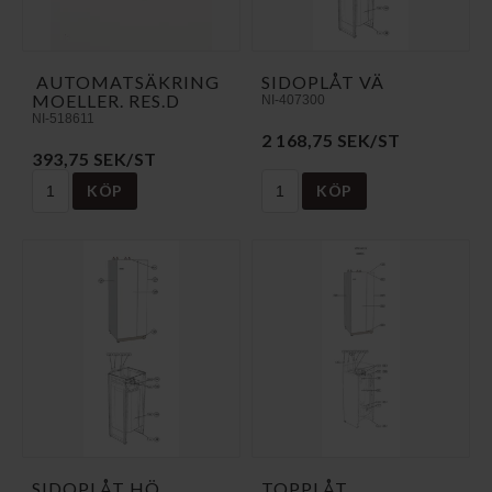
AUTOMATSÄKRING
SIDOPLÅT VÄ
MOELLER. RES.D
NI-407300
NI-518611
2 168,75 SEK/ST
393,75 SEK/ST
KÖP
KÖP
SIDOPLÅT HÖ
TOPPLÅT