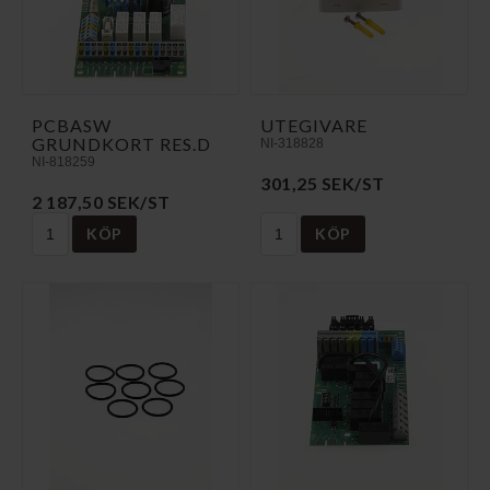
PCBASW
UTEGIVARE
GRUNDKORT RES.D
NI-318828
NI-818259
301,25 SEK/ST
2 187,50 SEK/ST
KÖP
KÖP