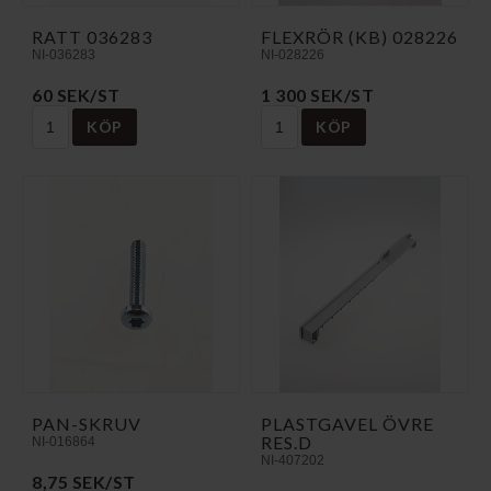
RATT 036283
FLEXRÖR (KB) 028226
NI-036283
NI-028226
60 SEK/ST
1 300 SEK/ST
KÖP
KÖP
PAN-SKRUV
PLASTGAVEL ÖVRE
RES.D
NI-016864
NI-407202
8,75 SEK/ST