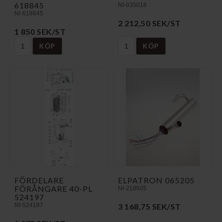
618845
NI-035018
NI-618845
2 212,50 SEK/ST
1 850 SEK/ST
KÖP
KÖP
FÖRDELARE
ELPATRON 065205
FÖRÅNGARE 40-PL
NI-218605
524197
NI-524197
3 168,75 SEK/ST