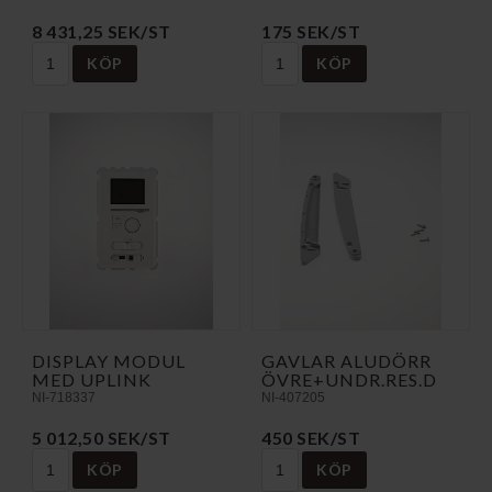
8 431,25 SEK/ST
175 SEK/ST
KÖP
KÖP
DISPLAY MODUL
GAVLAR ALUDÖRR
MED UPLINK
ÖVRE+UNDR.RES.D
NI-718337
NI-407205
5 012,50 SEK/ST
450 SEK/ST
KÖP
KÖP