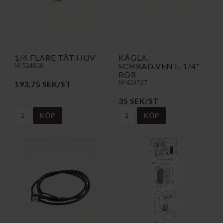
1/4 FLARE TÄT.HUV
KÄGLA,
SCHRAD.VENT. 1/4"
NI-524018
RÖR
193,75 SEK/ST
NI-424727
35 SEK/ST
KÖP
KÖP