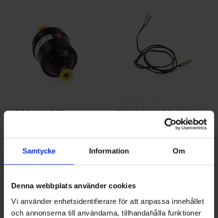
TORKFILTER
TEMPSENSOR-BT11
BENCHMARK RES.D
518729
NI-624952
NI-518729
556,25 SEK/ST
443,75 SEK/ST
Samtycke
Information
Om
KÖP
KÖP
Denna webbplats använder cookies
Vi använder enhetsidentifierare för att anpassa innehållet
och annonserna till användarna, tillhandahålla funktioner