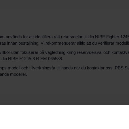
8
vänds för att identifiera rätt reservdelar till din NIBE Fighter 1245
 innan beställning. Vi rekommenderar alltid att du verifierar modell
antivillkor utan fokuserar på vägledning kring reservdelsval och kont
med din NIBE F1245-8 R EM 065588.
ps modell och tillverkningsår till hands när du kontaktar oss. PBS 
gande modeller.
grupp för NIBE Fighter 1245. För att säkerställa kompatibilitet bör
tation eller servicemärkning från din enhet underlättar det identifi