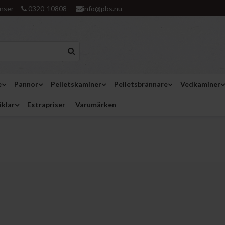
nser
0320-10808
info@pbs.nu
e
Pannor
Pelletskaminer
Pelletsbrännare
Vedkaminer
iklar
Extrapriser
Varumärken