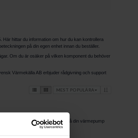
. Här hittar du information om hur du kan kontrollera
beteckningen på din egen enhet innan du beställer.
aktvägar. Om du är osäker på vilken komponent du behöver
Svensk Värmekälla AB erbjuder rådgivning och support
MEST POPULÄRA
 du kontrollera modellbeteckningen på din värmepump
eringen.