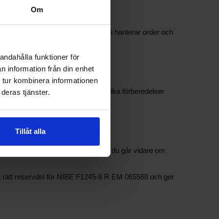
Om
g och eventuellt artikelnummer. Vi hanterar order och
la in rätt komponent.
andahålla funktioner för
n information från din enhet
 tur kombinera informationen
äver professionell montering och vilka förberedelser
deras tjänster.
ingar och gällande föreskrifter.
Tillåt alla
eservdelsval, kompatibilitet och hur du går vidare om
itta rätt reservdel för NIBE F1245-8 R EM 065588 och ger