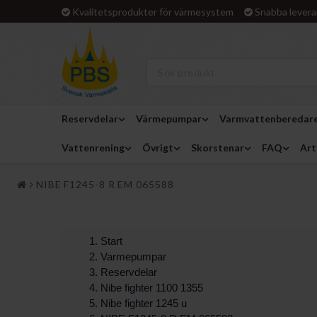
Kvalitetsprodukter för värmesystem
Snabba levera
Reservdelar
Värmepumpar
Varmvattenberedar
Vattenrening
Övrigt
Skorstenar
FAQ
Art
NIBE F1245-8 R EM 065588
Start
Varmepumpar
Reservdelar
Nibe fighter 1100 1355
Nibe fighter 1245 u