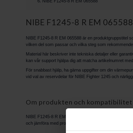
NIBE F1245-8 R EM 065588
NIBE F1245-8 R EM 06558
NIBE F1245-8 R EM 065588 är en produktgruppstitel som an
vilken del som passar och vilka steg som rekommenderas
Material här beskriver inte tekniska detaljer eller gar
kan vår support hjälpa dig att matcha artikelnumret 
För snabbast hjälp, ha gärna uppgifter om din värmepum
vid val av reservdelar för NIBE Fighter 1245 och närlig
Om produkten och kompatibilitet
NIBE F1245-8 R EM 065588 avser en specifik reservdels
och jämföra med produktinformationen. Om du har dokumen