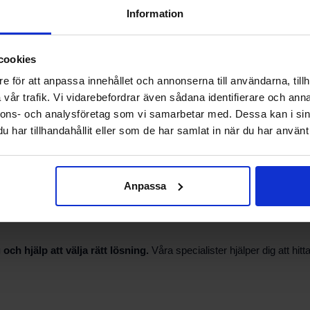
Information
 AB rekommenderar vi att du anger produktens fullständiga betecknin
cookies
inte finns i lager kan vi erbjuda alternativ eller hjälpa till att bestäl
e för att anpassa innehållet och annonserna till användarna, tillh
vår trafik. Vi vidarebefordrar även sådana identifierare och anna
nnons- och analysföretag som vi samarbetar med. Dessa kan i sin
 tekniker. PBS Svensk Värmekälla AB kan ge råd om vilka delar som kr
har tillhandahållit eller som de har samlat in när du har använt 
pumpen ska fungera korrekt är det viktigt att följa tillverkarens anvisn
Anpassa
er returfrågor kan vår kundtjänst assistera. Vi svarar på frågor om r
h hjälp att välja rätt lösning.
Våra specialister hjälper dig att h