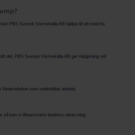
epump?
 kan PBS Svensk Värmekälla AB hjälpa till att matcha
r rätt del. PBS Svensk Värmekälla AB ger rådgivning vid
m förberedelser som underlättar arbetet.
ds så kan vi tillsammans bedöma nästa steg.