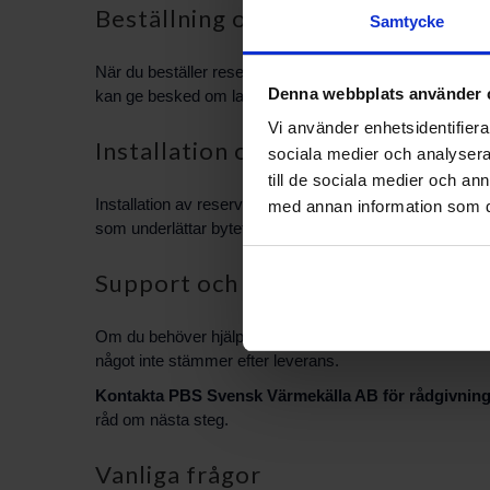
Beställning och leverans
Samtycke
När du beställer reservdelar via PBS Svensk Värmekälla
Denna webbplats använder 
kan ge besked om lagerstatus och leveranstider. Om en del 
Vi använder enhetsidentifierar
Installation och service
sociala medier och analysera 
till de sociala medier och a
Installation av reservdelar bör utföras av fackutbildad
med annan information som du 
som underlättar bytet. För din säkerhet och för att värme
Support och återköp
Om du behöver hjälp med identifiering, dokumentation ell
något inte stämmer efter leverans.
Kontakta PBS Svensk Värmekälla AB för rådgivning oc
råd om nästa steg.
Vanliga frågor