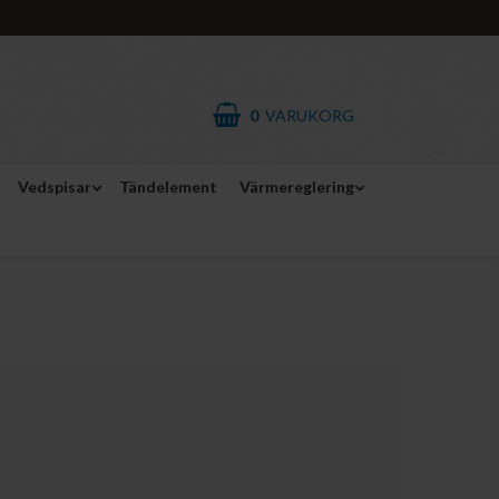
0
VARUKORG
Vedspisar
Tändelement
Värmereglering