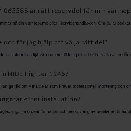
M 065588 är rätt reservdel för min värm
nummer på din värmepump eller i servicehandboken. Om du är osäker
och får jag hjälp att välja rätt del?
 kontaktar kundtjänst innan beställning för att säkerställa att du få
min NIBE Fighter 1245?
BS kan ge råd om vilka delar som kräver professionell montering och o
ngerar efter installation?
ledning. Ha orderinformation och beskrivning av problemet till han