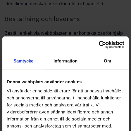
identifiering minskar risken för retur och väntetid.
Beställning och leverans
Beställ enkelt via webbplatsen eller kontakta oss för hjälp
att lägga din order. Leveransvillkor och leveranstid anges i
kassan; om du behöver snabbare rådgivning kring
tillgänglighet kan kundtjänst ge uppdaterad information.
Samtycke
Information
Om
Kontrollera alltid att reservdelen matchar din Oden 6300
innan du genomför köpet.
Denna webbplats använder cookies
Montering och underhåll
Vi använder enhetsidentifierare för att anpassa innehållet
och annonserna till användarna, tillhandahålla funktioner
Vid byte av packningar och glas är det viktigt att pannan är
för sociala medier och analysera vår trafik. Vi
kall och att du följer monteringsanvisningar för att få korrekt
vidarebefordrar även sådana identifierare och annan
tätning och funktion. Om du är osäker på hur en del ska
information från din enhet till de sociala medier och
monteras kan du be om monteringsråd eller instruktioner
annons- och analysföretag som vi samarbetar med.
vid beställning.