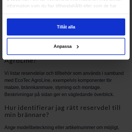
vår kundtjänst. Beskriv gärna vilken utrustning du har och
information som du har tillhandahållit eller som de har
vilka problem du upplever så kan vi ge mer målinriktad
samlat in när du har använt deras tjänster.
vägledning. Kontakta PBS Svensk Värmekälla AB för
rådgivning och hjälp att välja rätt lösning.
Tillåt alla
Vanliga frågor
Anpassa
Vilka typer av reservdelar finns för
AgroLine?
Vi listar reservdelar och tillbehör som används i samband
med EcoTec AgroLine, exempelvis komponenter för
matare, brännkammare, styrning och montage.
Beskrivningar på sidan ger en vägledande överblick.
Hur identifierar jag rätt reservdel till
min brännare?
Ange modellbeteckning eller artikelnummer om möjligt,