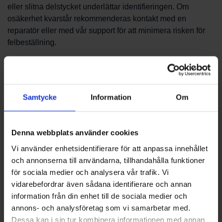
eller slitna delstycket underlättar identifieringen. Om
osäkerhet kvarstår rekommenderas kontakt med en
reparatör eller med vår support för att minimera risken för
felbeställning.
Beställning och support
Beställningar och frågor kring reservdelar hanteras via våra
Samtycke
Information
Om
kontaktkanaler. Vi kan hjälpa till att ta fram förslag på delar
baserat på din information och ge råd om hur bytet kan
genomföras. Tänk på att vissa ingrepp i brännaren kan
Denna webbplats använder cookies
kräva kunnig servicepersonal för att säkerställa säker och
Vi använder enhetsidentifierare för att anpassa innehållet
korrekt funktion efter åtgärd.
och annonserna till användarna, tillhandahålla funktioner
för sociala medier och analysera vår trafik. Vi
Kontakta oss
vidarebefordrar även sådana identifierare och annan
information från din enhet till de sociala medier och
För mer detaljerad hjälp med att hitta reservdelar till
annons- och analysföretag som vi samarbetar med.
AgroLine eller för rådgivning kring komponentval, kontakta
Dessa kan i sin tur kombinera informationen med annan